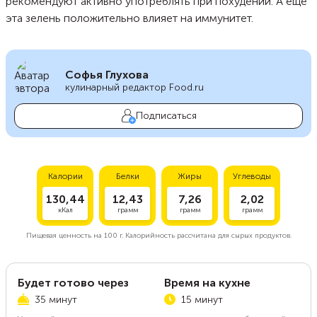
рекомендуют активно употреблять при похудении. А еще
эта зелень положительно влияет на иммунитет.
Софья Глухова
кулинарный редактор Food.ru
Подписаться
Калории
Белки
Жиры
Углеводы
130,44
12,43
7,26
2,02
кКал
грамм
грамм
грамм
Пищевая ценность на
100 г.
Калорийность рассчитана для сырых продуктов.
Будет готово через
Время на кухне
35 минут
15 минут