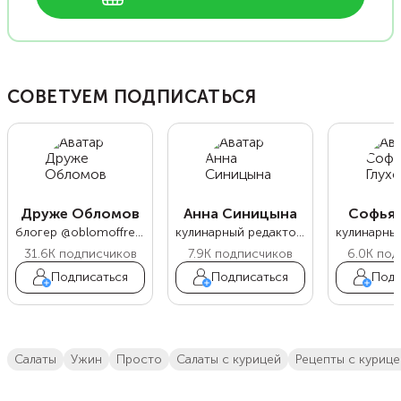
СОВЕТУЕМ ПОДПИСАТЬСЯ
Друже Обломов
Анна Синицына
Софья 
блогер @oblomoffrecipe
кулинарный редактор Food.ru
31.6K
подписчиков
7.9K
подписчиков
6.0K
под
Подписаться
Подписаться
Подп
салаты
ужин
просто
салаты с курицей
Рецепты с куриц