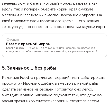
зеленью ломти багета, который можно разрезать как
вдоль, так и поперек. Уберите корки, края смажьте
маслом и обваляйте их в мелко нарезанном укропе. На
хлеб положите слой творожного крема — его нежная
текстура удачно сочетается с солоноватым вкусом икры.
Рецепт
Багет с красной икрой
Багет с икрой — изысканная закуска из нежного сливочного сыра,
воздушного хлеба и невероятно полезной для организма красной
икры. Помимо утонченного вкуса, блюдо богато ценными
веществами, оказывающими профилактику атеросклероза и других
сердечно-сосудистых заболеваний, а также витаминами А и F,
поддерживающими здоровье волос, кожи и зрения. Кстати, еще 100
5. Заливное… без рыбы
лет назад некоторые народы выбрасывали икру вместе с другими
внутренностями рыбы, считая ее негодной для употребления.
Редакция Food.ru предлагает дерзкий план: саботировать
просмотр «Иронии судьбы», а вместо заливной рыбы
сделать заливное из овощей. Готовится оно легко,
выглядит нарядно, идеально подходит тем, кто даже во
время праздников считает калории и следит за весом.