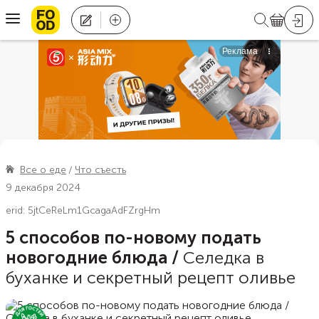
Все о еде
Что съесть
9 декабря 2024
erid: 5jtCeReLm1GcagaAdFZrgHm
5 способов по-новому подать
новогодние блюда
/
Селедка в
буханке и секретный рецепт оливье