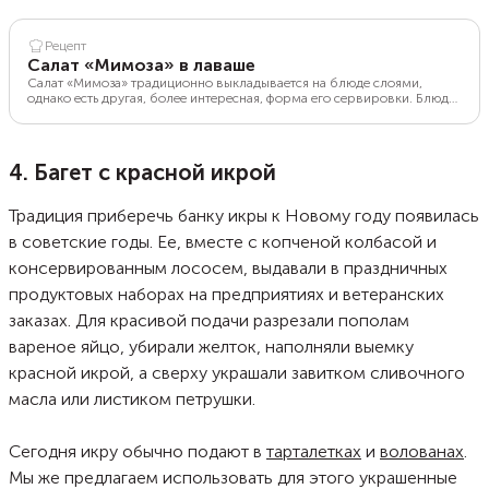
Рецепт
Салат «Мимоза» в лаваше
Салат «Мимоза» традиционно выкладывается на блюде слоями,
однако есть другая, более интересная, форма его сервировки. Блюдо
можно подать в лаваше в форме рулета. Такая закуска смотрится
более оригинально, чем классическая сервировка салата. Лаваш для
блюда нужно выбирать тонкий и свежий. В рецепте в ингредиентах
указан консервированный тунец, однако его можно заменить на
4. Багет с красной икрой
любую другую рыбу.
Традиция приберечь банку икры к Новому году появилась
в советские годы. Ее, вместе с копченой колбасой и
консервированным лососем, выдавали в праздничных
продуктовых наборах на предприятиях и ветеранских
заказах. Для красивой подачи разрезали пополам
вареное яйцо, убирали желток, наполняли выемку
красной икрой, а сверху украшали завитком сливочного
масла или листиком петрушки.
Сегодня икру обычно подают в
тарталетках
и
волованах
.
Мы же предлагаем использовать для этого украшенные