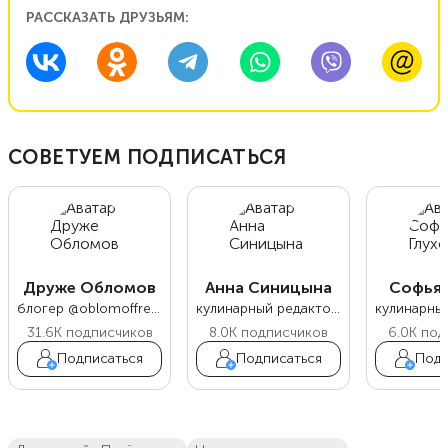
РАССКАЗАТЬ ДРУЗЬЯМ:
СОВЕТУЕМ ПОДПИСАТЬСЯ
Друже Обломов
Анна Синицына
Софья 
блогер @oblomoffrecipe
кулинарный редактор Food.ru
31.6K
подписчиков
8.0K
подписчиков
6.0K
под
Подписаться
Подписаться
Подп