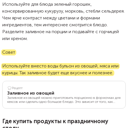
Используйте для блюда зеленый горошек,
консервированную кукурузу, морковь, стебли сельдерея.
Чем ярче контраст между цветами и формами
ингредиентов, тем интереснее смотрится блюдо.
Разделите заливное на порции и подавайте с горчицей
или хреном.
Совет
Используйте вместо воды бульон из овощей, мяса или
курицы. Так заливное будет еще вкуснее и полезнее.
Рецепт
Заливное из овощей
Заливное из овощей можно приготовить порционно в формочках для
кексов или сделать одно большое блюдо. Это зависит от того, как
удобнее подавать его на стол. Заливать овощи лучше бульоном —
хорошо подойдет и овощной, и куриный, и даже мясной бульон.
Чтобы он точно застыл, добавьте агар-агар в соответствии с
инструкцией на упаковке. А вот овощи в заливном могут быть самые
Где купить продукты к праздничному
разнообразные. Главное, чтобы они уже были готовы к
употреблению. Выкладывайте их слоями или перемешайте все