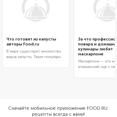
Что готовят из капусты
За что профессио
авторы Food.ru
повара и домашн
кулинары любят
В мире существует множество
маскарпоне
видов капусты. Такие популярные
Маскарпоне
— это мя
сорта, как белокочанная,
итальянский сыр с не
пекинская или кольраби, часто
текстурой и нейтраль
появляются на нашем столе. В
вкусом. Его ценят за
подборку от авторов Food.ru
универсальность: он 
попали блюда из капусты на
подходит для десерто
каждый день и к праздничному
и даже горячих блюд.
ужину. Попробуйте запеканку,
шашлыки, вафли, пельмени и
составьте свой рейтинг
Скачайте мобильное приложение FOOD.RU:
капустных блюд.
рецепты всегда с вами!