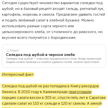
Сегодня существует множество вариантов селедки под
шубой, но в базовый рецепт входят сельдь, репчатый лук,
картофель, морковь и свекла. Предлагаем удивить гостей
и подать любимый салат в хлебной буханке. Можно
использовать разные сорта черного или
цельнозернового хлеба, от столичного до рижского, но
вкуснее всего получится с бородинским.
Рецепт
Селедка под шубой в черном хлебе
Селедка под шубой — классика праздничного стола. Когда привычная
подача салата приелась и хочется удивить гостей, можно приготовить
блюдо в буханке хлеба. Технология практически не отличается от
классической, а эффект — ошеломительный. Хлеб можно взять любой:
батон, багет, буханку ржаного. Но вкуснее всего «шуба» получается в
Интересный факт
бородинском хлебе.
Селедка под шубой не раз попадала в Книгу рекордов
Гиннеса. В 2010 году в Калининграде
приготовили
порцию салата весом в 305 кг, спустя пять лет в Саратове
сделали салат из 110 кг сельди и 120 кг свеклы. А зимой