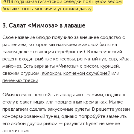
2018 года из-за гигантской селедки под шубой весом
больше тонны москвичи устроили давку.
3. Салат «Мимоза» в лаваше
Свое название блюдо получило за внешнее сходство с
растением, которое мы называем мимозой (хотя на
самом деле это акация серебристая). В классический
рецепт входят рыбные консервы, репчатый лук, сыр, яйца,
майонез. Есть варианты «Мимозы» с рисом, курицей,
свежим огурцом,
яблоком
,
копченой скумбрией
или
печенью трески
.
Обычно салат-коктейль выкладывают слоями, подают к
столу в салатницах или порционных креманках. Мы же
предлагаем сделать закусочные рулеты. В рецепте указан
консервированный тунец, однако попробуйте заменить
его любой другой рыбой — результат будет не менее
аппетитным.