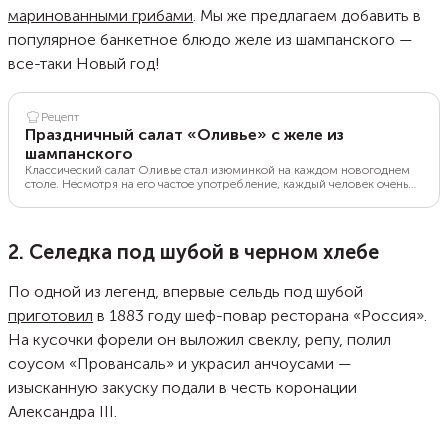
маринованными грибами
. Мы же предлагаем добавить в
популярное банкетное блюдо желе из шампанского —
все-таки Новый год!
Рецепт
Праздничный салат «Оливье» с желе из
шампанского
Классический салат Оливье стал изюминкой на каждом новогоднем
столе. Несмотря на его частое употребление, каждый человек очень
любит этот салат и старается придумывать различные нововведения.
Поэтому помимо классического рецепта, в мире давно появилось
множество разных видов "Оливье". В этом блюде желе из
шампанского добавит салату необычный вкус, и даже может заменить
2. Селедка под шубой в черном хлебе
бокал шампанского на Новый Год.
По одной из легенд, впервые сельдь под шубой
приготовил
в 1883 году шеф-повар ресторана «Россия».
На кусочки форели он выложил свеклу, репу, полил
соусом «Провансаль» и украсил анчоусами —
изысканную закуску подали в честь коронации
Александра III .