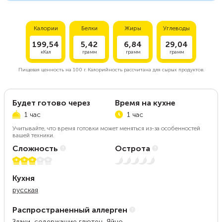
Калории
Белки
Жиры
Углеводы
199,54
5,42
6,84
29,04
кКал
грамм
грамм
грамм
Пищевая ценность на
100 г.
Калорийность рассчитана для сырых продуктов.
Будет готово через
Время на кухне
1 час
1 час
Учитывайте, что время готовки может меняться из-за особенностей
вашей техники.
Сложность
Острота
3 из 5
Нет остроты
Кухня
русская
Распространенный аллерген
Злаки, содержащие глютен, Яйцо