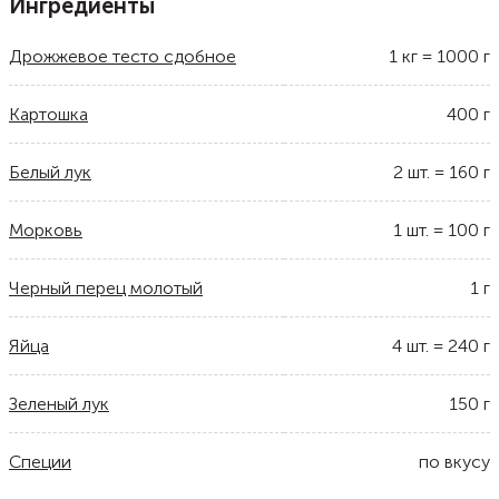
Ингредиенты
Дрожжевое тесто сдобное
1
кг
=
1000
г
Картошка
400
г
Белый лук
2
шт.
=
160
г
Морковь
1
шт.
=
100
г
Черный перец молотый
1
г
Яйца
4
шт.
=
240
г
Зеленый лук
150
г
Специи
по вкусу