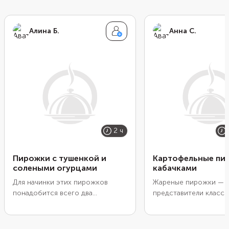
Алина Б.
Анна С.
2 ч
Пирожки с тушенкой и
Картофельные пи
солеными огурцами
кабачками
Для начинки этих пирожков
Жареные пирожки —
понадобится всего два
представители класс
основных ингредиента —
русской кухни. Нежн
тушенка и соленые огурцы.
картофельное тесто 
Огурцы должны быть не
мягким и податливым,