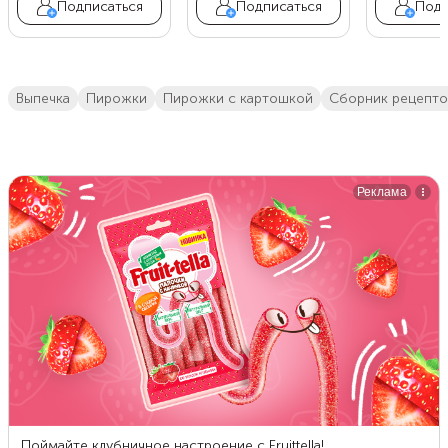
Подписаться
Подписаться
Подп
выпечка
пирожки
пирожки с картошкой
сборник рецепто