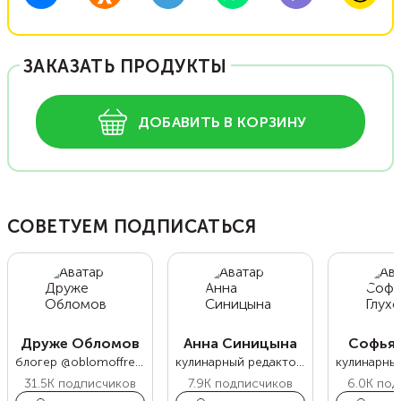
ЗАКАЗАТЬ ПРОДУКТЫ
ДОБАВИТЬ В КОРЗИНУ
СОВЕТУЕМ ПОДПИСАТЬСЯ
Друже Обломов
Анна Синицына
Софья 
блогер @oblomoffrecipe
кулинарный редактор Food.ru
31.5K
подписчиков
7.9K
подписчиков
6.0K
под