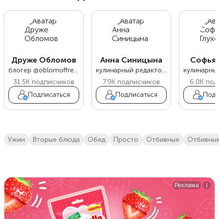
Друже Обломов
Анна Синицына
Софья 
блогер @oblomoffrecipe
кулинарный редактор Food.ru
31.5K
подписчиков
7.9K
подписчиков
6.0K
под
Подписаться
Подписаться
Подп
ужин
вторые блюда
обед
просто
отбивные
отбивны