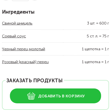
Ингредиенты
Свиной шницель
3
шт.
=
600
г
Соевый соус
5
ст. л.
=
75
г
Черный перец молотый
1
щепотка
=
1
г
Розовый (красный) перец
1
щепотка
=
1
г
ЗАКАЗАТЬ ПРОДУКТЫ
ДОБАВИТЬ В КОРЗИНУ