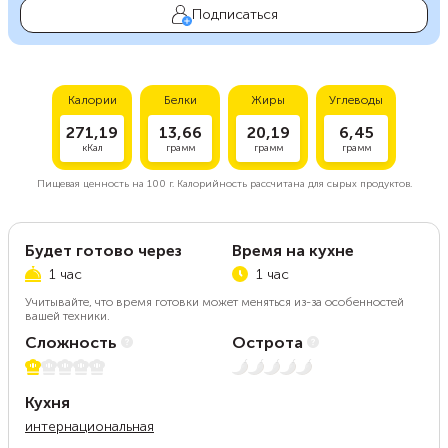
Подписаться
Калории
Белки
Жиры
Углеводы
271,19
13,66
20,19
6,45
кКал
грамм
грамм
грамм
Пищевая ценность на
100 г.
Калорийность рассчитана для сырых продуктов.
Будет готово через
Время на кухне
1 час
1 час
Учитывайте, что время готовки может меняться из-за особенностей
вашей техники.
Сложность
Острота
1 из 5
Нет остроты
Кухня
интернациональная