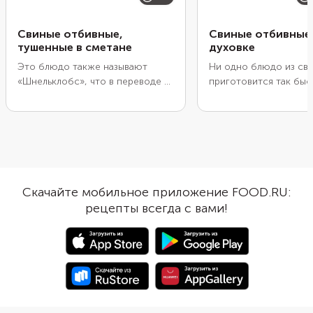
Свиные отбивные,
Свиные отбивные
тушенные в сметане
духовке
Это блюдо также называют
Ни одно блюдо из св
«Шнельклобс», что в переводе с
приготовится так быс
немецкого означает «быстрая
жареные или запеченн
отбивная». Действительно,
духовке свиные отбив
приготовление не отнимет
Разбитые молоточком
много времени на кухне. Просто
волокна за несколько
отбейте мясо, обваляйте в муке
пропекаются в собст
и немного обжарьте. Останется
соку. Нужно только сл
лишь потушить кусочки в
чтобы он не слишком 
Скачайте мобильное приложение FOOD.RU:
сметане до готовности. Подать
а мясо не высохло пр
рецепты всегда с вами!
мясо можно с любым гарниром
Чтобы сохранить сок 
или просто с нарезкой из свежих
сделать свинину еще 
овощей.
пропитайте отбивные
вином со специями и 
под «шубкой» из лука,
сметаны с майонезом
сыра.