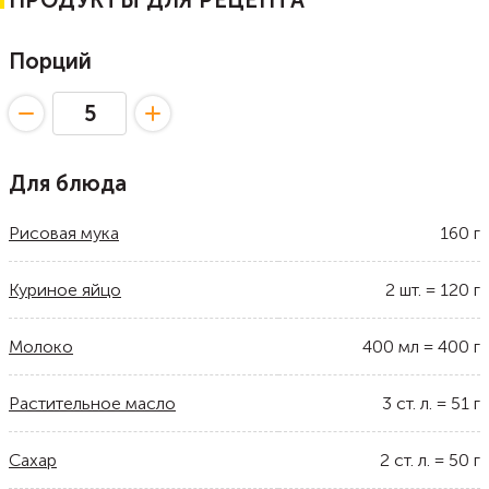
ПРОДУКТЫ ДЛЯ РЕЦЕПТА
Порций
Для блюда
Рисовая мука
160
г
Куриное яйцо
2
шт.
=
120
г
Молоко
400
мл
=
400
г
Растительное масло
3
ст. л.
=
51
г
Сахар
2
ст. л.
=
50
г