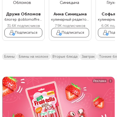
Друже Обломов
Анна Синицына
Софья 
блогер @oblomoffrecipe
кулинарный редактор Food.ru
31.6K
подписчиков
7.9K
подписчиков
6.0K
под
Подписаться
Подписаться
Подп
блины
блины на молоке
вторые блюда
завтрак
тонкие б