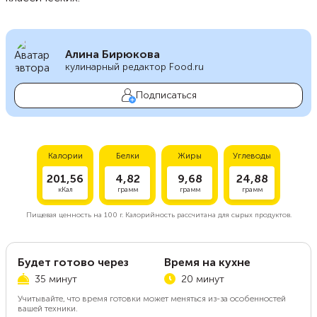
Алина Бирюкова
кулинарный редактор Food.ru
Подписаться
Калории
Белки
Жиры
Углеводы
201,56
4,82
9,68
24,88
кКал
грамм
грамм
грамм
Пищевая ценность на
100 г.
Калорийность рассчитана для сырых продуктов.
Будет готово через
Время на кухне
35 минут
20 минут
Учитывайте, что время готовки может меняться из-за особенностей
вашей техники.