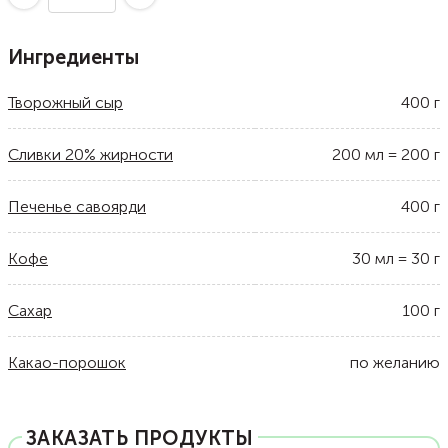
Ингредиенты
Творожный сыр
400
г
Сливки 20% жирности
200
мл
=
200
г
Печенье савоярди
400
г
Кофе
30
мл
=
30
г
Сахар
100
г
Какао-порошок
по желанию
ЗАКАЗАТЬ ПРОДУКТЫ