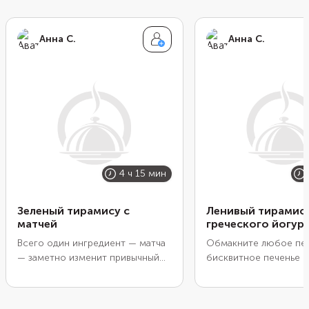
Анна С.
Анна С.
4 ч 15 мин
Зеленый тирамису с
Ленивый тирамису
матчей
греческого йогур
Всего один ингредиент — матча
Обмакните любое пе
— заметно изменит привычный
бисквитное печенье в
десерт. Тирамису приобретет
затем погрузите в гус
приятный зеленый оттенок и
и дайте настояться в
едва уловимую горчинку.
холодильнике. Масса 