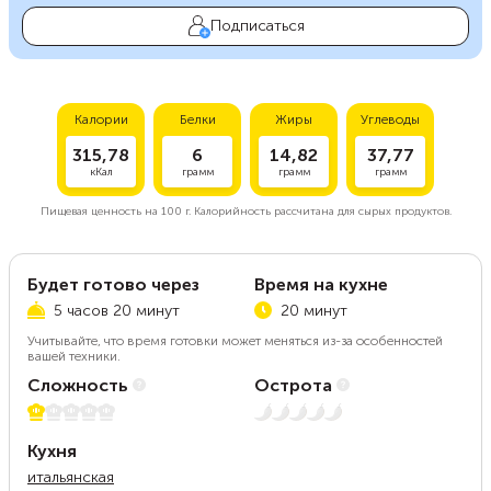
Подписаться
Калории
Белки
Жиры
Углеводы
315,78
6
14,82
37,77
кКал
грамм
грамм
грамм
Пищевая ценность на
100 г.
Калорийность рассчитана для сырых продуктов.
Будет готово через
Время на кухне
5 часов 20 минут
20 минут
Учитывайте, что время готовки может меняться из-за особенностей
вашей техники.
Сложность
Острота
1 из 5
Нет остроты
Кухня
итальянская