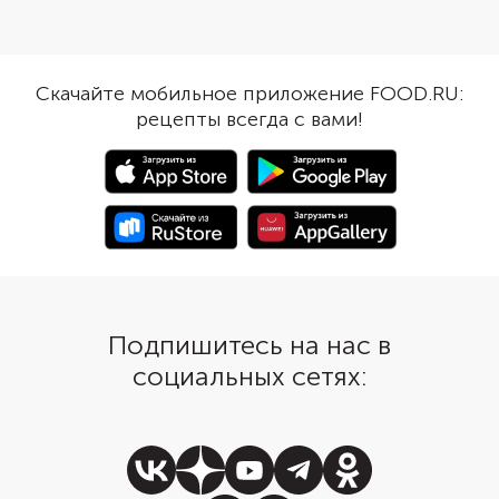
Впрочем, если взять
гуще, отдав половину 
церемониальный или
печенью. Оно же, в с
премиальный чай, горчинки
очередь, пропитаетс
может и не быть. Наоборот,
вкусом и превратится
Скачайте мобильное приложение FOOD.RU:
матча лишь усилит сливочность
бисквит. Получится т
рецепты всегда с вами!
сыра. Приготовление тирамису
без лишних хлопот. П
не отнимет много времени, но
подачей украсьте дес
придется набраться терпения и
порошком, как класс
дождаться, чтобы десерт
тирамису.
«дозрел» в холодильнике.
Подпишитесь на нас в
социальных сетях: