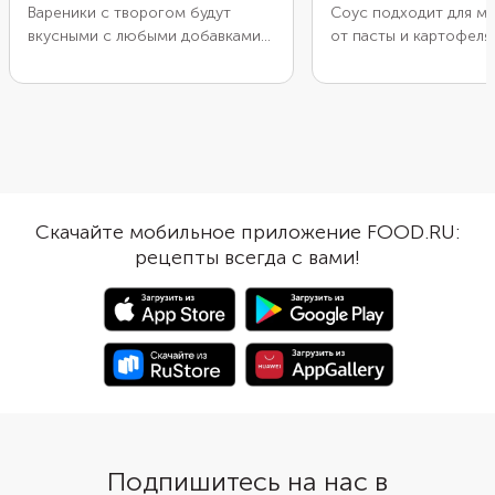
Вареники с творогом будут
Соус подходит для м
вкусными с любыми добавками
от пасты и картофеля
— и со сметаной, и с йогуртом,
птицы. Для основы по
и просто с растопленным
сливки жирностью от
маслом. Но попробуйте
выше процент, тем н
дополнить их сливочно-
вероятность, что соу
банановым соусом! В меру
расслоится во время 
сладкий, похожий на крем, он
Грибы и каперсы не т
пропитает и дополнит вкусом
добавят текстуры и н
тонкое тесто. Понадобятся
вкусовых оттенков. И
Скачайте мобильное приложение FOOD.RU:
жирные сливки, подходящие для
заготовку лучше как 
рецепты всегда с вами!
взбивания, бананы, сахарная
скорее. Ведь у домаш
пудра и ванилин.
сливочных заправок н
срок хранения.
Подпишитесь на нас в