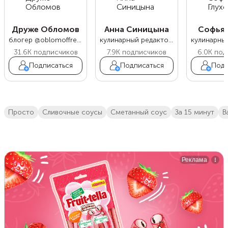
Друже Обломов
Анна Синицына
Софья 
блогер @oblomoffrecipe
кулинарный редактор Food.ru
31.6K
подписчиков
7.9K
подписчиков
6.0K
под
Подписаться
Подписаться
Подп
просто
сливочные соусы
Сметанный соус
за 15 минут