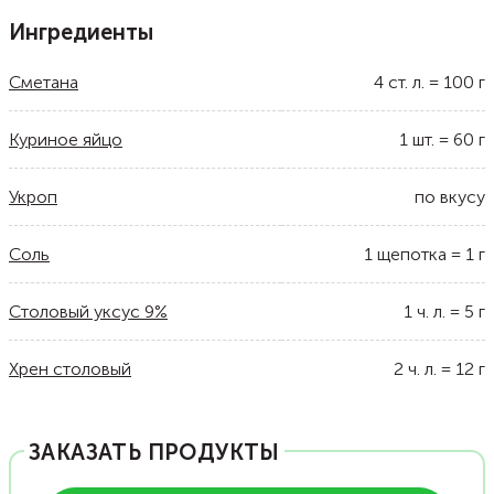
Ингредиенты
Сметана
4
ст. л.
=
100
г
Куриное яйцо
1
шт.
=
60
г
Укроп
по вкусу
Соль
1
щепотка
=
1
г
Столовый уксус 9%
1
ч. л.
=
5
г
Хрен столовый
2
ч. л.
=
12
г
ЗАКАЗАТЬ ПРОДУКТЫ