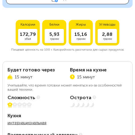
Калории
Белки
Жиры
Углеводы
172,79
5,93
15,16
2,88
кКал
грамм
грамм
грамм
Пищевая ценность на
100 г.
Калорийность рассчитана для сырых продуктов.
Будет готово через
Время на кухне
15 минут
15 минут
Учитывайте, что время готовки может меняться из-за особенностей
вашей техники.
Сложность
Острота
1 из 5
Нет остроты
Кухня
интернациональная
Распространенный аллерген