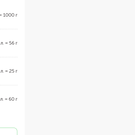
=
1000
г
 л.
=
56
г
 л.
=
25
г
 л.
=
60
г