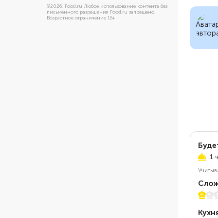
©
2026
, Food.ru Любое использование контента без
письменного разрешения Food.ru запрещено.
Возрастное ограничение 16+
Буде
1 
Учитыв
Слож
1 из 5
Кухн