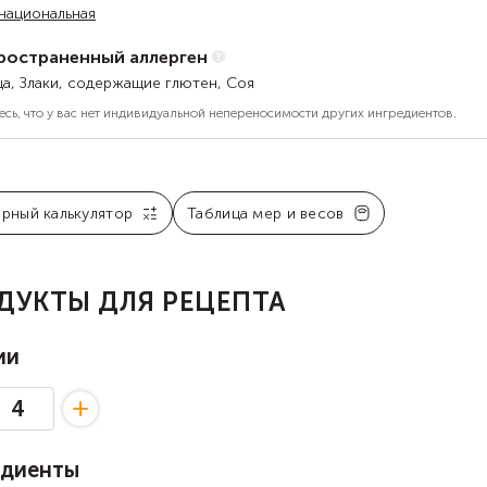
национальная
ространенный аллерген
ца, Злаки, содержащие глютен, Соя
есь, что у вас нет индивидуальной непереносимости других ингредиентов.
арный калькулятор
Таблица мер и весов
ДУКТЫ ДЛЯ РЕЦЕПТА
ии
едиенты