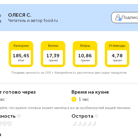
ОЛЕСЯ С.
Подпис
Читатель и автор food.ru
Калории
Белки
Жиры
Углеводы
185,45
17,39
10,86
4,78
кКал
грамм
грамм
грамм
Пищевая ценность на
100 г.
Калорийность рассчитана для сырых продуктов.
т готово через
Время на кухне
час
1 час
айте, что время готовки может меняться из-за особенностей вашей техники.
ность
Острота
Нет остроты
я