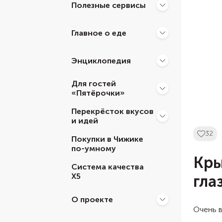
Полезные сервисы
Главное о еде
Энциклопедия
Для гостей
«Пятёрочки»
Перекрёсток вкусов
и идей
32
Покупки в Чижике
по-умному
Кры
Система качества
Х5
гла
О проекте
Очень в