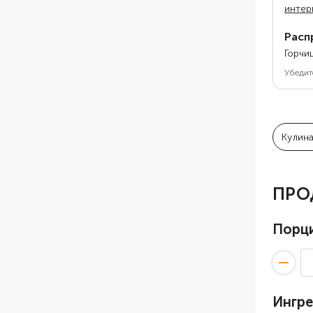
интер
Расп
Горчи
Убедит
Кулин
ПРО
Порц
Ингр