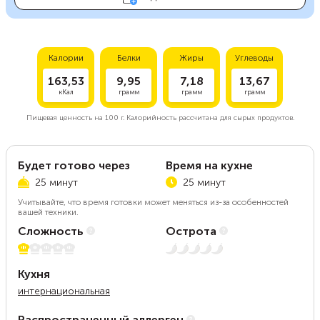
Калории
Белки
Жиры
Углеводы
163,53
9,95
7,18
13,67
кКал
грамм
грамм
грамм
Пищевая ценность на
100 г.
Калорийность рассчитана для сырых продуктов.
Будет готово через
Время на кухне
25 минут
25 минут
Учитывайте, что время готовки может меняться из-за особенностей
вашей техники.
Сложность
Острота
1 из 5
Нет остроты
Кухня
интернациональная
Распространенный аллерген