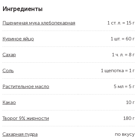
Ингредиенты
Пшеничная мука хлебопекарная
1
ст. л.
=
15
г
Куриное яйцо
1
шт.
=
60
г
Сахар
1
ч. л.
=
8
г
Соль
1
щепотка
=
1
г
Растительное масло
5
мл
=
5
г
Какао
10
г
Творог 9% жирности
180
г
Сахарная пудра
по вкусу