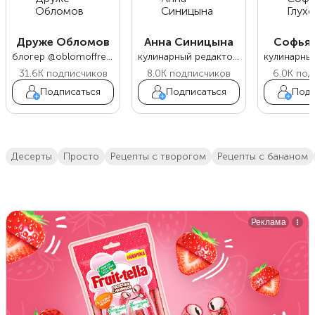
Друже Обломов
Анна Синицына
Софья 
блогер @oblomoffrecipe
кулинарный редактор Food.ru
31.6K
подписчиков
8.0K
подписчиков
6.0K
под
Подписаться
Подписаться
Подп
десерты
просто
Рецепты с творогом
рецепты с бананом