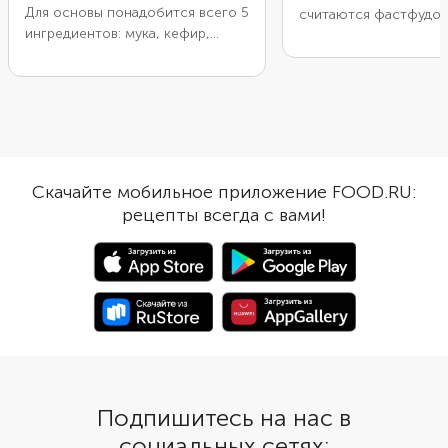
Для основы понадобится всего 5
считаются фастфудом
ингредиентов: мука, кефир,
рецепта у блюда нет.
яйцо, сода и соль. Тесто
переводится как «то, 
получится пластичным, а сами
любите». Поэтому в 
лепешки — пышными. Можно
добавляют и рыбу, и
приготовить их без начинки или
морепродукты, и мясо
наполнить сыром, картофелем
различные овощи. По
или репчатым луком — как в
взять для наполнения
этом рецепте. Чтобы смягчить
белокочанную капусту
Скачайте мобильное приложение FOOD.RU:
остроту лука, обжарьте его на
картофель, морковь, 
рецепты всегда с вами!
растительном масле. Овощ
перец и маринованны
приобретет легкую сладость.
Быстро замешайте те
добавьте начинку, сф
заготовки и обжарьте 
Чтобы окономияки то
пропеклись, готовьте 
крышкой.
Подпишитесь на нас в
социальных сетях: