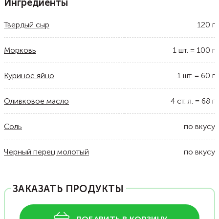
Ингредиенты
Твердый сыр
120
г
Морковь
1
шт.
=
100
г
Куриное яйцо
1
шт.
=
60
г
Оливковое масло
4
ст. л.
=
68
г
Соль
по вкусу
Черный перец молотый
по вкусу
ЗАКАЗАТЬ ПРОДУКТЫ