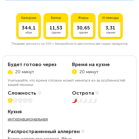
Калории
Белки
Жиры
Углеводы
344,1
11,53
30,65
3,31
кКал
грамм
грамм
грамм
Пищевая ценность на
100 г.
Калорийность рассчитана для сырых продуктов.
Будет готово через
Время на кухне
20 минут
20 минут
Учитывайте, что время готовки может меняться из-за особенностей
вашей техники.
Сложность
Острота
1 из 5
1 из 5
Кухня
интернациональная
Распространенный аллерген
Белок коровьего молока, Яйцо