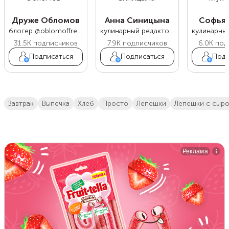
Друже Обломов
Анна Синицына
Софья 
блогер @oblomoffrecipe
кулинарный редактор Food.ru
31.5K
подписчиков
7.9K
подписчиков
6.0K
под
Подписаться
Подписаться
Подп
завтрак
выпечка
хлеб
просто
лепешки
лепешки с сыр