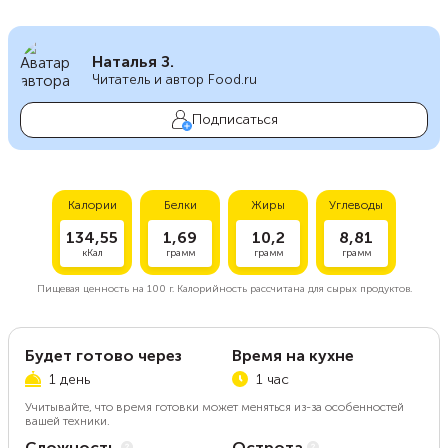
Наталья З.
Читатель и автор Food.ru
Подписаться
Калории
Белки
Жиры
Углеводы
134,55
1,69
10,2
8,81
кКал
грамм
грамм
грамм
Пищевая ценность на
100 г.
Калорийность рассчитана для сырых продуктов.
Будет готово через
Время на кухне
1 день
1 час
Учитывайте, что время готовки может меняться из-за особенностей
вашей техники.
Сложность
Острота