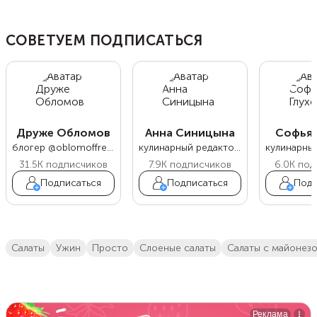
СОВЕТУЕМ ПОДПИСАТЬСЯ
Друже Обломов
Анна Синицына
Софья 
блогер @oblomoffrecipe
кулинарный редактор Food.ru
31.5K
подписчиков
7.9K
подписчиков
6.0K
под
Подписаться
Подписаться
Подп
салаты
ужин
просто
слоеные салаты
салаты с майонез