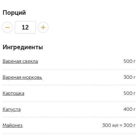
Порций
Ингредиенты
Вареная свекла
500
г
Вареная морковь
300
г
Картошка
500
г
Капуста
400
г
Майонез
300
мл
=
300
г