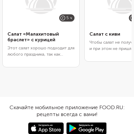
5 ч
Салат «Малахитовый
Салат с киви
браслет» с курицей
Чтобы салат не получ
Этот салат хорошо подходит для
и при этом не пришло
любого праздника, так как
слишком много майон
получается очень ярким
качестве мясной сос
благодаря тонким ломтикам
возьмите не куриную г
киви. Если при подаче посыпать
бедра. Лучше всего в
его зернами граната, он станет
копченые: так можно 
еще интереснее. Обратите
сэкономить, и добави
внимание, что этот салат не
нотку пикантности. Я
стоит хранить дольше суток,
вкусу придадут также
поэтому не готовьте его с
яблоко, особенно ки
Скачайте мобильное приложение FOOD.RU:
большим запасом времени.
сладкое, и киви. Морк
рецепты всегда с вами!
подойдет как сырая, т
отварная. При желан
положить даже морко