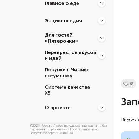
Главное о еде
Энциклопедия
Для гостей
«Пятёрочки»
Перекрёсток вкусов
и идей
Покупки в Чижике
по-умному
32
Система качества
Х5
Зап
О проекте
Вкусное
©
2026
, Food.ru Любое использование контента без
письменного разрешения Food.ru запрещено.
Возрастное ограничение 16+