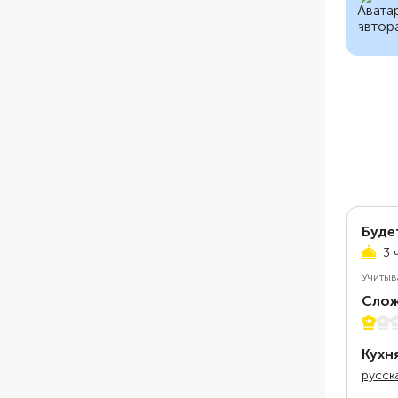
Буде
3 
Учитыв
Слож
1 из 5
Кухн
русск