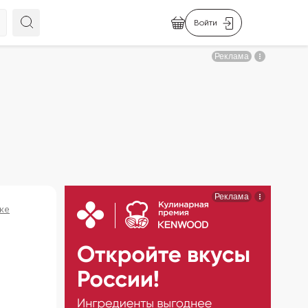
Войти
ке