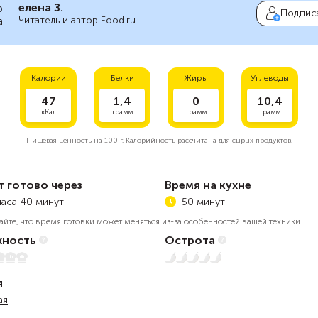
елена З.
Подпис
Читатель и автор Food.ru
Калории
Белки
Жиры
Углеводы
47
1,4
0
10,4
кКал
грамм
грамм
грамм
Пищевая ценность на
100 г.
Калорийность рассчитана для сырых продуктов.
т готово через
Время на кухне
часа 40 минут
50 минут
айте, что время готовки может меняться из-за особенностей вашей техники.
ность
Острота
Нет остроты
я
ая