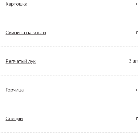
Картошка
Свинина на кости
3
шт
Репчатый лук
Горчица
Специи