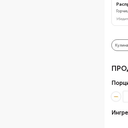
Расп
Горчи
Убедит
Кулин
ПРО
Порц
Ингр