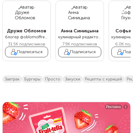
Друже Обломов
Анна Синицына
Софья 
блогер @oblomoffrecipe
кулинарный редактор Food.ru
31.5K
подписчиков
7.9K
подписчиков
6.0K
под
Подписаться
Подписаться
Подп
завтрак
бургеры
просто
закуски
Рецепты с курицей
р