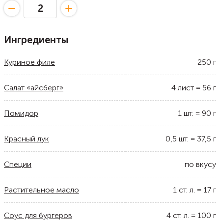
Ингредиенты
Куриное филе
250
г
Салат «айсберг»
4
лист
=
56
г
Помидор
1
шт.
=
90
г
Красный лук
0,5
шт.
=
37,5
г
Специи
по вкусу
Растительное масло
1
ст. л.
=
17
г
Соус для бургеров
4
ст. л.
=
100
г