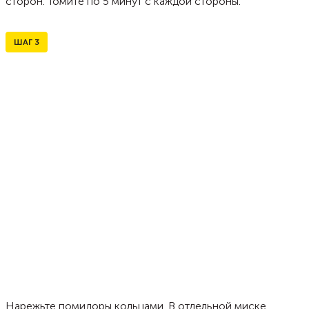
сторон. Томите по 5 минут с каждой стороны.
ШАГ
3
Нарежьте помидоры кольцами. В отдельной миске