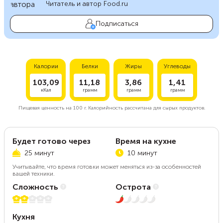
Читатель и автор Food.ru
Подписаться
Калории
Белки
Жиры
Углеводы
103,09
11,18
3,86
1,41
кКал
грамм
грамм
грамм
Пищевая ценность на
100 г.
Калорийность рассчитана для сырых продуктов.
Будет готово через
Время на кухне
25 минут
10 минут
Учитывайте, что время готовки может меняться из-за особенностей
вашей техники.
Сложность
Острота
2 из 5
1 из 5
Кухня