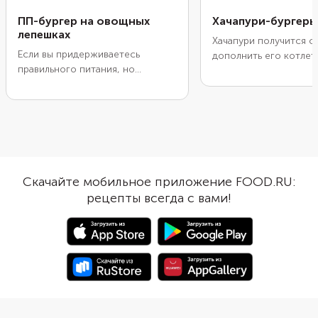
ПП-бургер на овощных
Хачапури-бургеры
лепешках
Хачапури получится с
Если вы придерживаетесь
дополнить его котлет
правильного питания, но
готовить такой вариа
скучаете по фастфуду, тогда
чем обычный: не нуж
приготовьте бургер на овощных
очереди жарить котле
лепешках! Для основы подойдет
отдельно подрумянив
морковь и кабачок, при желании
булочки. Начинка зап
дополните их картофелем или
внутри теста, поэтом
белокочанной капустой. Начинку
получится сочной и н
для бургера можно оставить
развалится при подаче
Скачайте мобильное приложение FOOD.RU:
классической, а можно
хотите сэкономить вр
рецепты всегда с вами!
поэкспериментировать.
возьмите готовое тес
Например, добавить легкий
подойдет классическ
йогуртовый соус или заменить
дрожжевое.
мясную котлету на филе
консервированного тунца.