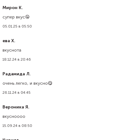
Мирон К.
супер вкус🤤
05.01.25 в 05:50
ева Х.
вкуснота
18.12.24 в 20:46
Радамида Л.
очень легко, и вкусно😋
26.11.24 в 04:45
Вероника Я.
вкусноооо
15.09.24 в 08:50