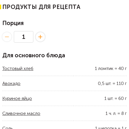
ПРОДУКТЫ ДЛЯ РЕЦЕПТА
Порция
Для основного блюда
Тостовый хлеб
1
ломтик
=
40
г
Авокадо
0,5
шт.
=
110
г
Куриное яйцо
1
шт.
=
60
г
Сливочное масло
1
ч. л.
=
8
г
Соль
1
щепотка
=
1
г