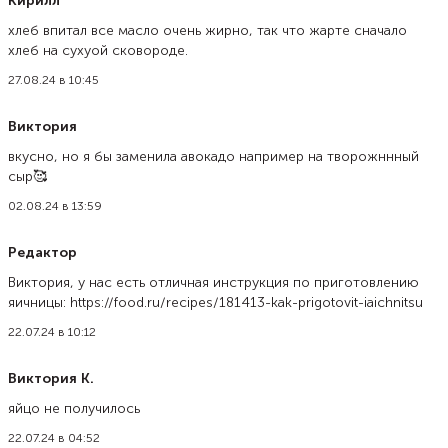
Кирилл
хлеб впитал все масло очень жирно, так что жарте сначало
хлеб на сухуой сковороде.
27.08.24 в 10:45
Виктория
вкусно, но я бы заменила авокадо например на творожннный
сыр🥰
02.08.24 в 13:59
Редактор
Виктория, у нас есть отличная инструкция по приготовлению
яичницы: https://food.ru/recipes/181413-kak-prigotovit-iaichnitsu
22.07.24 в 10:12
Виктория К.
яйцо не получилось
22.07.24 в 04:52