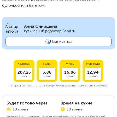
булочкой или багетом.
Анна Синицына
кулинарный редактор Food.ru
Подписаться
Калории
Белки
Жиры
Углеводы
207,25
5,86
16,86
12,94
кКал
грамм
грамм
грамм
Пищевая ценность на
100 г.
Калорийность рассчитана для сырых продуктов.
Будет готово через
Время на кухне
10 минут
10 минут
Учитывайте, что время готовки может меняться из-за особенностей