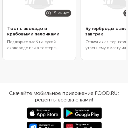
15 минут
Тост с авокадо и
Бутерброды с аво
крабовыми палочками
завтрак
Поджарьте хлеб на сухой
Отличная альтернатив
сковороде или в тостере,
утреннему омлету или
смажьте мягким авокадо, а
вполне привычными
сверху положите начинку из
ингредиентами для зав
крабовых палочек, помидоров,
тост, авокадо, яйцо в
творожного сыра и вареного
Часто их дополняет
яйца. Получится сытный завтрак,
слабосоленая красная
полный белков, полезных жиров
креветки, но мы попр
и углеводов. Вместо черри
заменить их на крабо
Скачайте мобильное приложение FOOD.RU:
можно взять обычные помидоры,
палочки. Получилось 
рецепты всегда с вами!
вместо соли — несколько капель
вкусно, при этом сыт
соевого соуса. Отварите яйцо
полезно.
заранее, и приготовление
завтрака займет всего 15 минут.