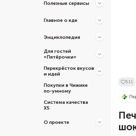
Полезные сервисы
Главное о еде
Энциклопедия
Для гостей
«Пятёрочки»
Перекрёсток вкусов
и идей
511
Покупки в Чижике
по-умному
Пе
Система качества
Х5
Печ
О проекте
шо