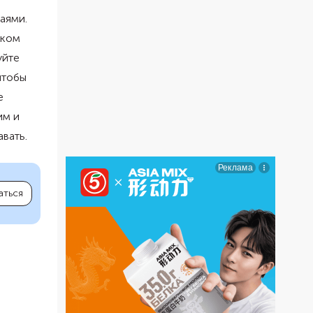
аями.
шком
уйте
чтобы
е
им и
вать.
аться