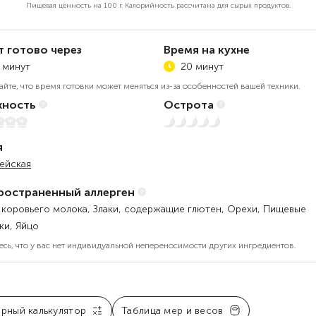
Пищевая ценность на
100 г.
Калорийность рассчитана для сырых продуктов.
т готово через
Время на кухне
 минут
20 минут
айте, что время готовки может меняться из-за особенностей вашей техники.
ность
Острота
5
Нет остроты
я
ейская
ространенный аллерген
 коровьего молока, Злаки, содержащие глютен, Орехи, Пищевые
ки, Яйцо
есь, что у вас нет индивидуальной непереносимости других ингредиентов.
арный калькулятор
Таблица мер и весов