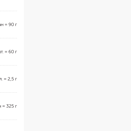
ан
=
90
г
т.
=
60
г
л.
=
2,5
г
н
=
325
г