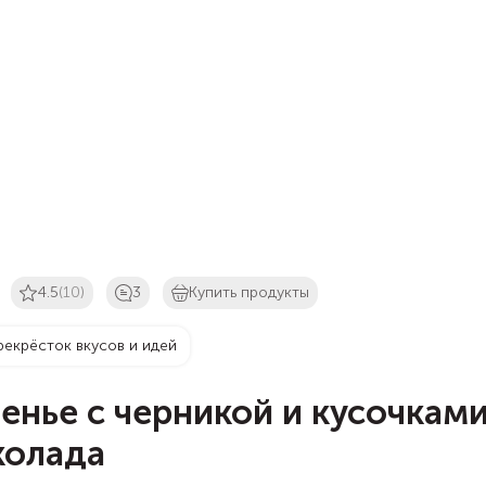
4.5
(10)
3
Купить продукты
рекрёсток вкусов и идей
енье с черникой и кусочкам
колада