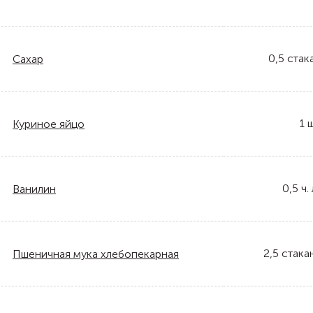
0,5
стак
Сахар
1
ш
Куриное яйцо
0,5
ч. 
Ванилин
2,5
стака
Пшеничная мука хлебопекарная