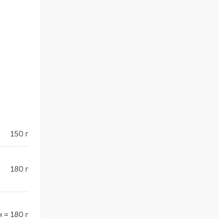
150
г
180
г
н
=
180
г