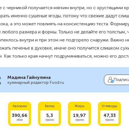
 с черникой получается мягким внутри, но с хрустящими кр
рать именно сушеные ягоды, потому что свежие дадут сли
ока, а это может повлиять на консистенцию теста. Формир
 любого размера и формы. Только не делайте его толстым, 
пеклось внутри и при этом не подгорело снаружи. Важно н
жать печенье в духовке, иначе оно получится слишком сух
. Как только края начнут подрумяниваться, можно его доста
Мадина Гайнулина
Подпис
кулинарный редактор Food.ru
Калории
Белки
Жиры
Углеводы
390,66
5,3
19,97
47,33
кКал
грамм
грамм
грамм