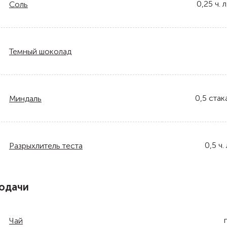
0,25
ч. л
Соль
Темный шоколад
0,5
стак
Миндаль
0,5
ч. 
Разрыхлитель теста
одачи
Чай