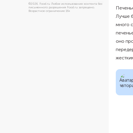
©
2026
, Food.ru Любое использование контента без
Печенье
письменного разрешения Food.ru запрещено.
Возрастное ограничение 16+
Лучше б
много с
печенье
оно про
передер
жестким