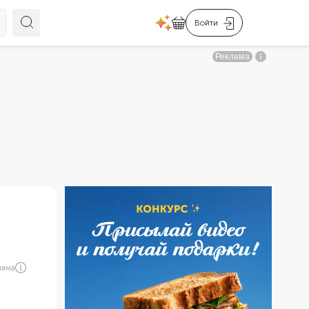
Войти
лама