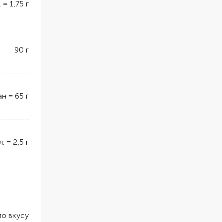
.
=
1,75
г
90
г
ан
=
65
г
л.
=
2,5
г
по вкусу