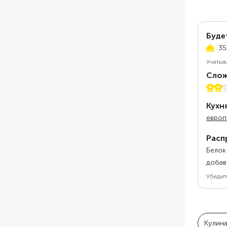
Буде
35
Учитыв
Слож
2 из 
Кухн
европ
Расп
Белок
добав
Убедит
Кулин