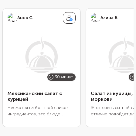
Анна С.
Алина Б.
30 минут
Мексиканский салат с
Салат из курицы, 
курицей
моркови
Несмотря на большой список
Этот очень сытный са
ингредиентов, это блюдо
отлично подойдет дл
готовится буквально за полчаса.
диеты. Ведь в составе
В составе много специй и
грудка, и фасоль, и сы
продуктов, которые не требуют
хотите убавить колич