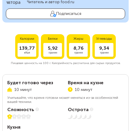
Читатель и автор food.ru
Подписаться
Калории
Белки
Жиры
Углеводы
139,77
5,92
8,76
9,34
кКал
грамм
грамм
грамм
Пищевая ценность на
100 г.
Калорийность рассчитана для сырых продуктов.
Будет готово через
Время на кухне
10 минут
10 минут
Учитывайте, что время готовки может меняться из-за особенностей
вашей техники.
Сложность
Острота
1 из 5
Нет остроты
Кухня