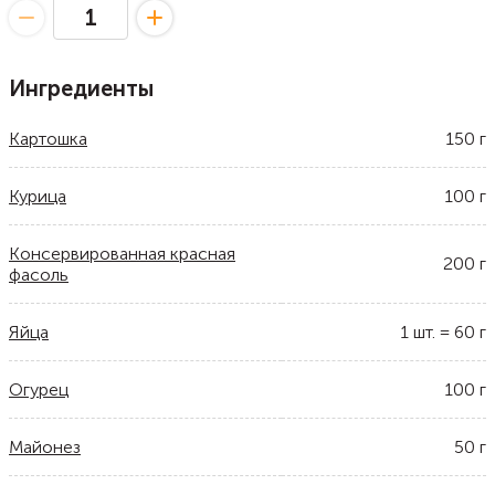
Ингредиенты
Картошка
150
г
Курица
100
г
Консервированная красная
200
г
фасоль
Яйца
1
шт.
=
60
г
Огурец
100
г
Майонез
50
г