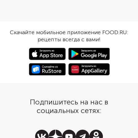
предварительной обработки, то
жиров — замените ма
есть нужно только собрать
йогурт, но это необяз
салат, полить заправкой и
Кстати, курица подой
разложить по кукурузным
только отварная, но и
лепешкам. При желании
Ее пряный вкус хоро
Скачайте мобильное приложение FOOD.RU:
замените тортильи большими
подойдет к аромату 
рецепты всегда с вами!
тарталетками. Получится
фасоли и моркови по
оригинально, красиво и удобно.
Подпишитесь на нас в
социальных сетях: