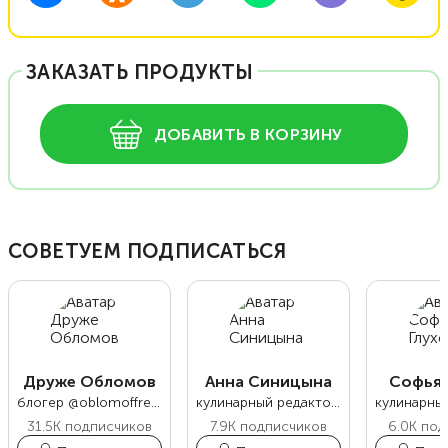
ЗАКАЗАТЬ ПРОДУКТЫ
ДОБАВИТЬ В КОРЗИНУ
СОВЕТУЕМ ПОДПИСАТЬСЯ
Друже Обломов
Анна Синицына
Софья 
блогер @oblomoffrecipe
кулинарный редактор Food.ru
31.5K
подписчиков
7.9K
подписчиков
6.0K
под