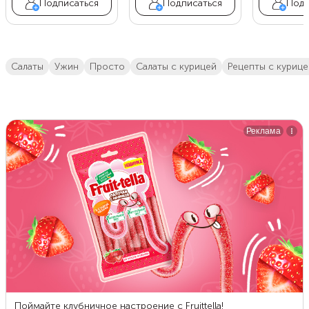
Подписаться
Подписаться
Подп
салаты
ужин
просто
салаты с курицей
Рецепты с куриц