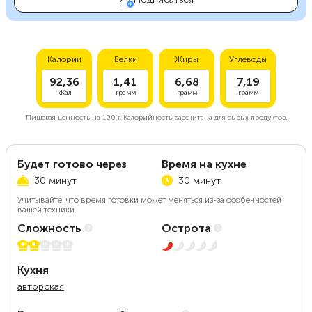
Калории
Белки
Жиры
Углеводы
92,36
1,41
6,68
7,19
кКал
грамм
грамм
грамм
Пищевая ценность на
100 г.
Калорийность рассчитана для сырых продуктов.
Будет готово через
Время на кухне
30 минут
30 минут
Учитывайте, что время готовки может меняться из-за особенностей
вашей техники.
Сложность
Острота
2 из 5
1 из 5
Кухня
авторская