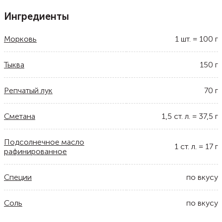
Ингредиенты
Морковь
1
шт.
=
100
г
Тыква
150
г
Репчатый лук
70
г
Сметана
1,5
ст. л.
=
37,5
г
Подсолнечное масло
1
ст. л.
=
17
г
рафинированное
Специи
по вкусу
Соль
по вкусу