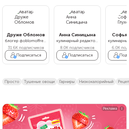
Друже Обломов
Анна Синицына
Софья 
блогер @oblomoffrecipe
кулинарный редактор Food.ru
31.6K
подписчиков
8.0K
подписчиков
6.0K
под
Подписаться
Подписаться
Подп
просто
тушеные овощи
гарниры
низкокалорийный
реце