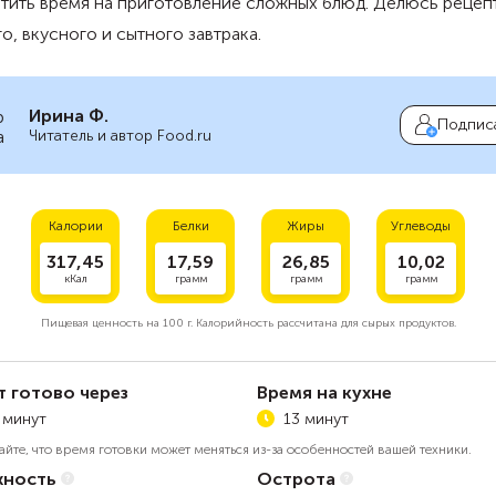
атить время на приготовление сложных блюд. Делюсь реце
о, вкусного и сытного завтрака.
Ирина Ф.
Подпис
Читатель и автор Food.ru
Калории
Белки
Жиры
Углеводы
317,45
17,59
26,85
10,02
кКал
грамм
грамм
грамм
Пищевая ценность на
100 г.
Калорийность рассчитана для сырых продуктов.
т готово через
Время на кухне
 минут
13 минут
айте, что время готовки может меняться из-за особенностей вашей техники.
ность
Острота