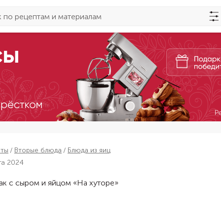
пты
Вторые блюда
Блюда из яиц
та 2024