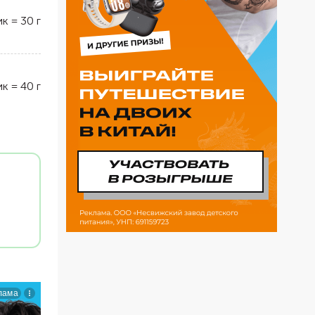
ик
=
30
г
ик
=
40
г