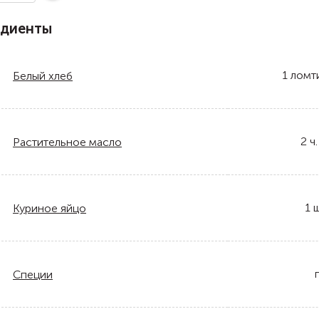
едиенты
1
ломт
Белый хлеб
2
ч.
Растительное масло
1
ш
Куриное яйцо
Специи