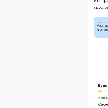
и не тр
простог
Буде
13
Учитыв
Слож