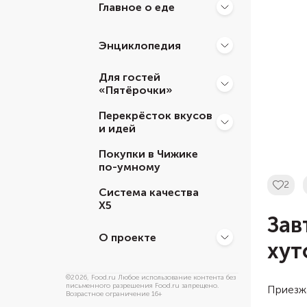
Главное о еде
Энциклопедия
Для гостей
«Пятёрочки»
Перекрёсток вкусов
и идей
Покупки в Чижике
по-умному
2
Система качества
Х5
Зав
О проекте
хут
©
2026
, Food.ru Любое использование контента без
письменного разрешения Food.ru запрещено.
Приезжа
Возрастное ограничение 16+