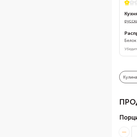
1 из 5
Кухн
русск
Расп
Белок
Убедит
Кулин
ПРО
Порц