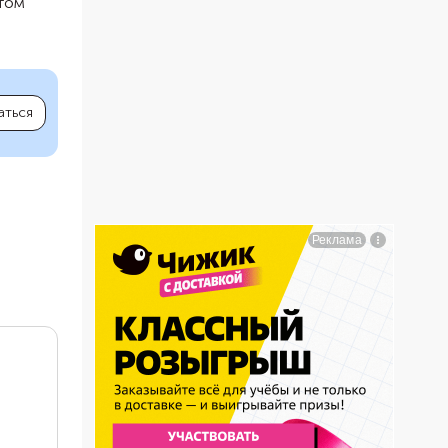
птом
аться