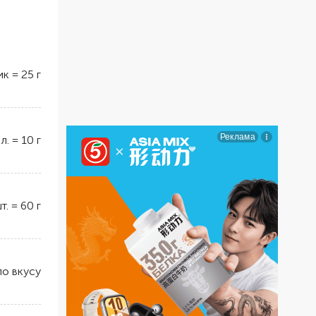
ик
=
25
г
 л.
=
10
г
т.
=
60
г
по вкусу