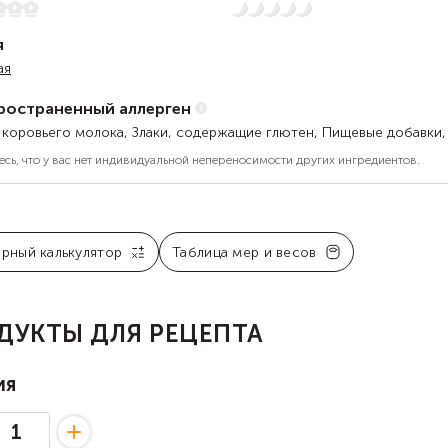
Нет остроты
я
ая
ространенный аллерген
 коровьего молока, Злаки, содержащие глютен, Пищевые добавки,
есь, что у вас нет индивидуальной непереносимости других ингредиентов.
арный калькулятор
Таблица мер и весов
ДУКТЫ ДЛЯ РЕЦЕПТА
ия