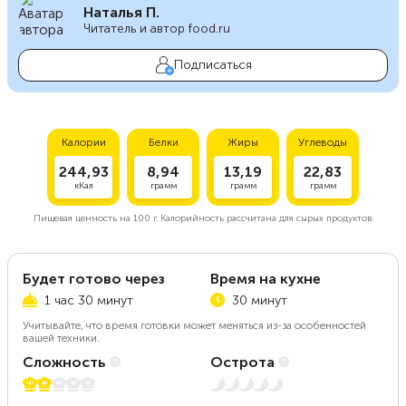
Наталья П.
Читатель и автор food.ru
Подписаться
Калории
Белки
Жиры
Углеводы
244,93
8,94
13,19
22,83
кКал
грамм
грамм
грамм
Пищевая ценность на
100 г.
Калорийность рассчитана для сырых продуктов.
Будет готово через
Время на кухне
1 час 30 минут
30 минут
Учитывайте, что время готовки может меняться из-за особенностей
вашей техники.
Сложность
Острота
2 из 5
Нет остроты