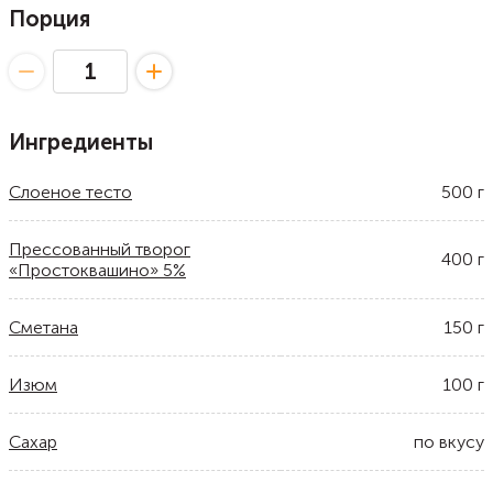
Порция
Ингредиенты
Слоеное тесто
500
г
Прессованный творог
400
г
«Простоквашино» 5%
Сметана
150
г
Изюм
100
г
Сахар
по вкусу