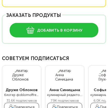
ЗАКАЗАТЬ ПРОДУКТЫ
ДОБАВИТЬ В КОРЗИНУ
СОВЕТУЕМ ПОДПИСАТЬСЯ
Друже Обломов
Анна Синицына
Софья 
блогер @oblomoffrecipe
кулинарный редактор Food.ru
31.6K
подписчиков
7.9K
подписчиков
6.0K
под
Подписаться
Подписаться
Подп