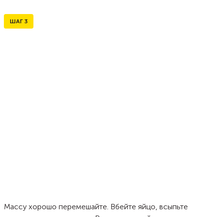
ШАГ
3
Массу хорошо перемешайте. Вбейте яйцо, всыпьте