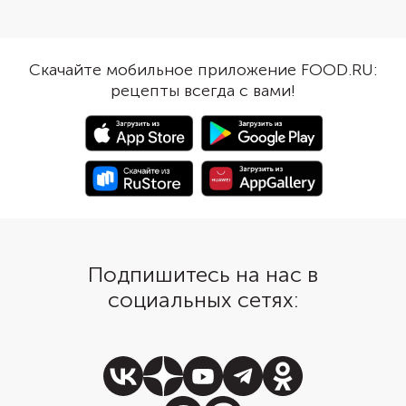
вокруг творожной массы, как
замороженные ягоды.
лепестки вокруг бутона розы.
аэрогриле ватрушка и
Получаются очень вкусные, с
полчаса: 15 минут уйд
сочной начинкой, красивые
пропекание основы и
Скачайте мобильное приложение FOOD.RU:
булочки-розочки.
на стабилизацию начи
рецепты всегда с вами!
Понадобится круглая
силиконовая форма и
пастообразный творо
брикетах без крупных
сыворотки. Греческий
можно заменить на 
сметану.
Подпишитесь на нас в
социальных сетях: