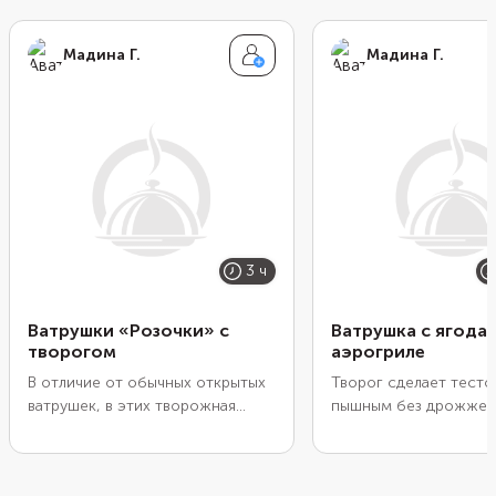
Мадина Г.
Мадина Г.
3 ч
Ватрушки «Розочки» с
Ватрушка с ягода
творогом
аэрогриле
В отличие от обычных открытых
Творог сделает тесто
ватрушек, в этих творожная
пышным без дрожжей,
начинка скрыта внутри. Но
замешивания и расста
выпечка от этого только
Добавьте к основе к
выигрывает. Края теста обернуты
заливку из йогурта и