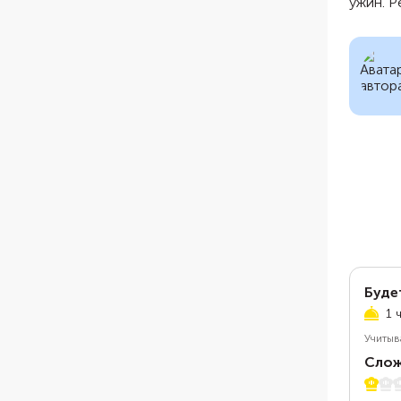
ужин. 
Буде
1 
Учитыв
Слож
1 из 5