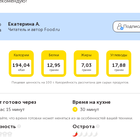
Рекомендую!
Екатерина А.
Подпис
Читатель и автор Food.ru
Калории
Белки
Жиры
Углеводы
194,04
12,95
7,03
17,88
кКал
грамм
грамм
грамм
Пищевая ценность на
100 г.
Калорийность рассчитана для сырых продуктов.
т готово через
Время на кухне
час 15 минут
30 минут
айте, что время готовки может меняться из-за особенностей вашей техники.
ность
Острота
1 из 5