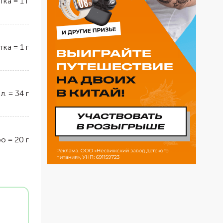
тка
=
1
г
тка
=
1
г
 л.
=
34
г
ро
=
20
г