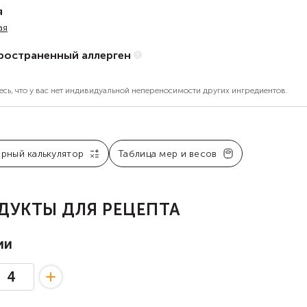
я
ая
ространенный аллерген
есь, что у вас нет индивидуальной непереносимости других ингредиентов.
арный калькулятор
Таблица мер и весов
ДУКТЫ ДЛЯ РЕЦЕПТА
ии