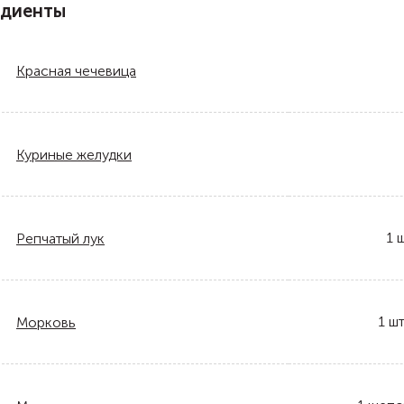
едиенты
Красная чечевица
Куриные желудки
1
ш
Репчатый лук
1
шт
Морковь