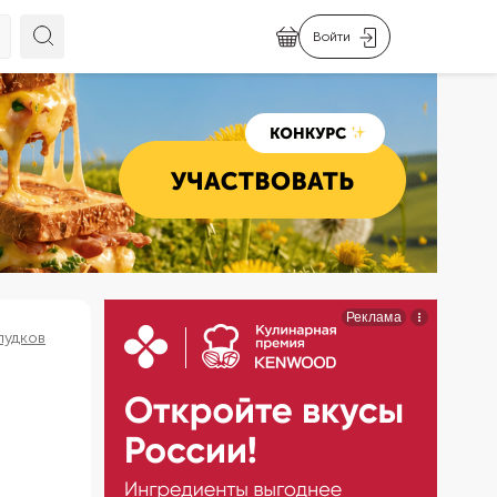
Войти
лудков