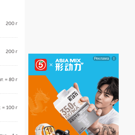
200
г
200
г
т.
=
80
г
.
=
100
г