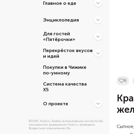
Главное о еде
Энциклопедия
Для гостей
«Пятёрочки»
Перекрёсток вкусов
и идей
Покупки в Чижике
по-умному
8
Система качества
Х5
Кра
О проекте
же
©
2026
, Food.ru Любое использование контента без
письменного разрешения Food.ru запрещено.
Сытное,
Возрастное ограничение 16+