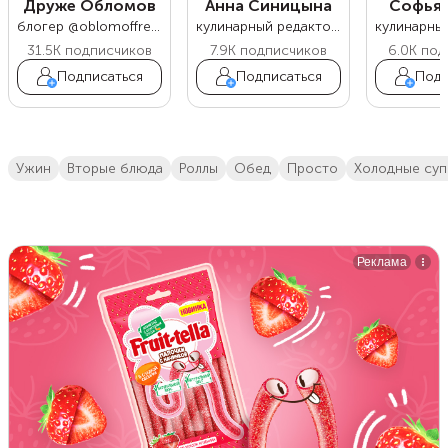
Друже Обломов
Анна Синицына
Софья 
блогер @oblomoffrecipe
кулинарный редактор Food.ru
31.5K
подписчиков
7.9K
подписчиков
6.0K
под
Подписаться
Подписаться
Подп
ужин
вторые блюда
роллы
обед
просто
холодные су