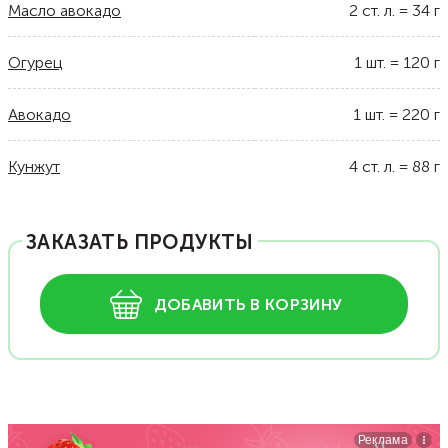
Масло авокадо
2
ст. л.
=
34
г
Огурец
1
шт.
=
120
г
Авокадо
1
шт.
=
220
г
Кунжут
4
ст. л.
=
88
г
ЗАКАЗАТЬ ПРОДУКТЫ
ДОБАВИТЬ В КОРЗИНУ