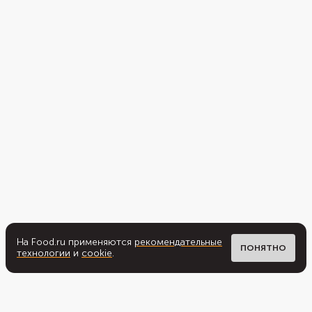
На Food.ru применяются
рекомендательные
ПОНЯТНО
технологии
и
cookie
.