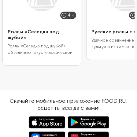
4 ч
Роллы «Селедка под
Русские роллы с 
шубой»
Удачное соединение д
Роллы «Селедка под шубой»
культур и их самых п
объединяют вкус классической
блюд: оформите рус
русской закуски и строгий
«Селедку под шубой» 
аккуратный вид японского
японских роллов. Отв
блюда. Помимо традиционных
овощи, мелко нарежьт
продуктов и инвентаря,
заверните в основу из
потребуются листы нори и
картофельного пюре.
циновки для скручивания роллов.
сверху ломтиками сел
Отварите и измельчите яйца и
разделите на кусочки 
Скачайте мобильное приложение FOOD.RU:
овощи, нарежьте филе сельди и
роллов.
рецепты всегда с вами!
уложите слоями на водоросли,
приправляя майонезом и
специями. Затем плотно
сверните листы, дайте роллам
пропитаться и охладиться. Чтобы