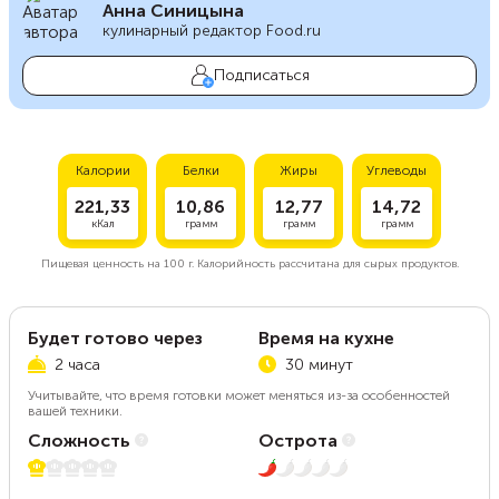
Анна Синицына
кулинарный редактор Food.ru
Подписаться
Калории
Белки
Жиры
Углеводы
221,33
10,86
12,77
14,72
кКал
грамм
грамм
грамм
Пищевая ценность на
100 г.
Калорийность рассчитана для сырых продуктов.
Будет готово через
Время на кухне
2 часа
30 минут
Учитывайте, что время готовки может меняться из-за особенностей
вашей техники.
Сложность
Острота
1 из 5
1 из 5