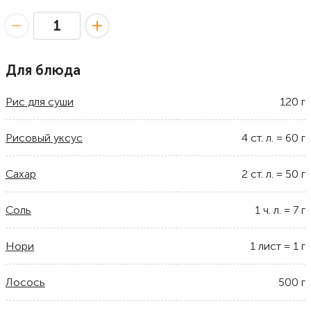
Для блюда
Рис для суши
120
г
Рисовый уксус
4
ст. л.
=
60
г
Сахар
2
ст. л.
=
50
г
Соль
1
ч. л.
=
7
г
Нори
1
лист
=
1
г
Лосось
500
г