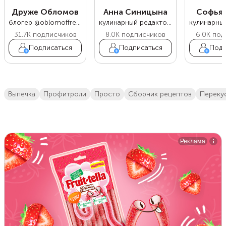
Друже Обломов
Анна Синицына
Софья 
блогер @oblomoffrecipe
кулинарный редактор Food.ru
31.7K
подписчиков
8.0K
подписчиков
6.0K
под
Подписаться
Подписаться
Подп
выпечка
профитроли
просто
сборник рецептов
переку