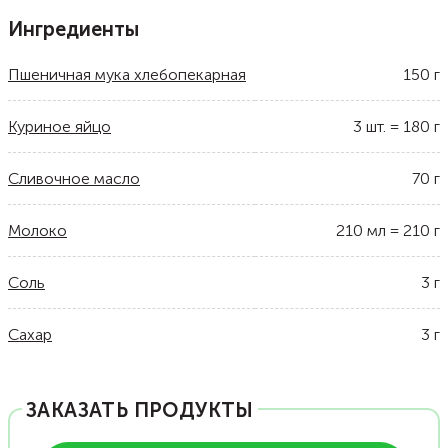
Ингредиенты
Пшеничная мука хлебопекарная
150
г
Куриное яйцо
3
шт.
=
180
г
Сливочное масло
70
г
Молоко
210
мл
=
210
г
Соль
3
г
Сахар
3
г
ЗАКАЗАТЬ ПРОДУКТЫ