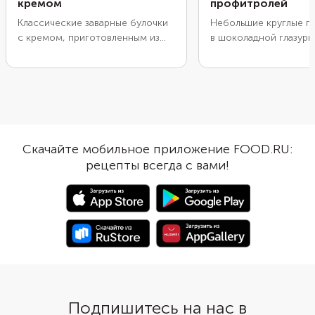
кремом
профитролей
Классические заварные булочки
Небольшие круглые п
с кремом, приготовленным из
в шоколадной глазури
сливочного масла, сахара,
приглядеться, похожи
желтков, кофе и бренди. Если у
бубенчики в оленьей 
вас есть ванильная настойка,
на сосновые шишки. 
можно добавить ее вместо
пирожные на широкой
ванильного экстракта. Бренди
нарядный венок и укр
можно заменить темным ромом.
сахарной пудрой, пря
Подайте профитроли, щедро
печеньем или конфет
Скачайте мобильное приложение FOOD.RU:
посыпав сахарной пудрой.
Профитроли пекут из 
рецепты всегда с вами!
теста, а после остыва
наполняют образовав
полости кремом из в
сливок. Часть крема н
отложить для сборки 
Подпишитесь на нас в