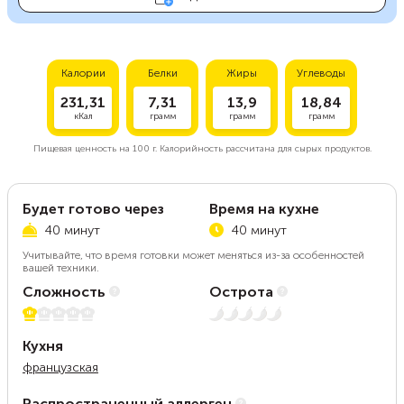
Калории
Белки
Жиры
Углеводы
231,31
7,31
13,9
18,84
кКал
грамм
грамм
грамм
Пищевая ценность на
100 г.
Калорийность рассчитана для сырых продуктов.
Будет готово через
Время на кухне
40 минут
40 минут
Учитывайте, что время готовки может меняться из-за особенностей
вашей техники.
Сложность
Острота
1 из 5
Нет остроты
Кухня
французская
Распространенный аллерген