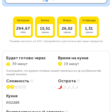
Калории
Белки
Жиры
Углеводы
294,67
15,51
26,02
1,31
кКал
грамм
грамм
грамм
Пищевая ценность на
100 г.
Калорийность рассчитана для сырых продуктов.
Будет готово через
Время на кухне
39 минут
19 минут
Учитывайте, что время готовки может меняться из-за особенностей
вашей техники.
Сложность
Острота
2 из 5
1 из 5
Кухня
русская
Распространенный аллерген