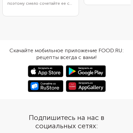
поэтому смело сочетайте ее с
овощами, посыпали т
медом. Чтобы придать мясу
сыром и довели до го
красивый цвет и глубину во
аэрогриле. Получилас
вкусе, добавьте в маринад
мяса по-французски, 
немного соевого соуса. Для
вкуснее. Предварител
пикантности можно взять два
обжаривание нужно, 
вида горчицы и несколько
быстро образовалась 
зубчиков чеснока. Лучше
мясные соки остались
Скачайте мобильное приложение FOOD.RU:
запастить терпением, и дать
кусочков. Тогда в аэр
рецепты всегда с вами!
мясу хорошо пропитаться
свинина выделит мен
маринадом. Тогда оно получится
жидкости, останется 
особенно сочным и вкусным.
готовое блюдо получ
аппетитнее и красиве
Подпишитесь на нас в
социальных сетях: