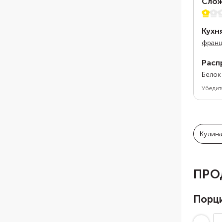
Слож
1 из 5
Кухн
франц
Расп
Белок
Убедит
Кулин
ПРО
Порц