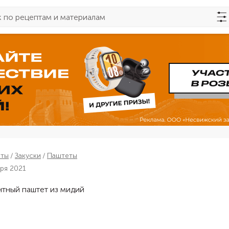
пты
Закуски
Паштеты
бря 2021