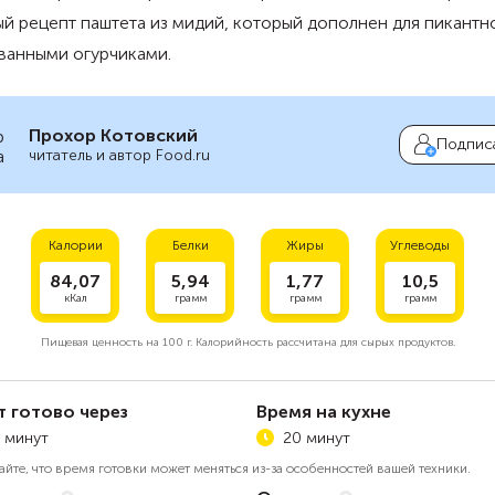
й рецепт паштета из мидий, который дополнен для пикантн
ванными огурчиками.
Прохор Котовский
Подпис
читатель и автор Food.ru
Калории
Белки
Жиры
Углеводы
84,07
5,94
1,77
10,5
кКал
грамм
грамм
грамм
Пищевая ценность на
100 г.
Калорийность рассчитана для сырых продуктов.
т готово через
Время на кухне
 минут
20 минут
айте, что время готовки может меняться из-за особенностей вашей техники.