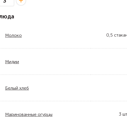
блюда
0,5
стака
Молоко
Мидии
Белый хлеб
3
шт
Маринованные огурцы