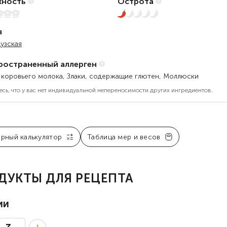
ность
Острота
1 из 5
я
узская
ространенный аллерген
 коровьего молока, Злаки, содержащие глютен, Моллюски
есь, что у вас нет индивидуальной непереносимости других ингредиентов.
арный калькулятор
Таблица мер и весов
ДУКТЫ ДЛЯ РЕЦЕПТА
ии