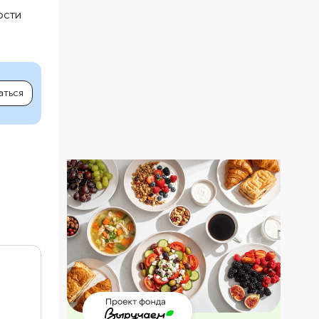
ости
аться