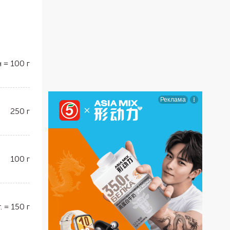
н
=
100
г
250
г
100
г
.
=
150
г