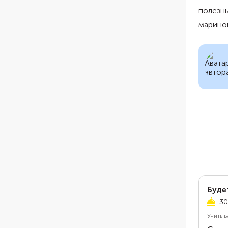
полезны
марино
Буде
30
Учитыв