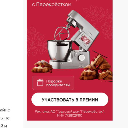
райне
мы не
ой и