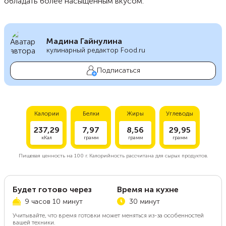
обладать более насыщенным вкусом.
Мадина Гайнулина
кулинарный редактор Food.ru
Подписаться
Калории
Белки
Жиры
Углеводы
237,29
7,97
8,56
29,95
кКал
грамм
грамм
грамм
Пищевая ценность на
100 г.
Калорийность рассчитана для сырых продуктов.
Будет готово через
Время на кухне
9 часов 10 минут
30 минут
Учитывайте, что время готовки может меняться из-за особенностей
вашей техники.