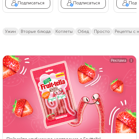
Подписаться
Подписаться
Подп
ужин
вторые блюда
котлеты
обед
просто
рецепты с 