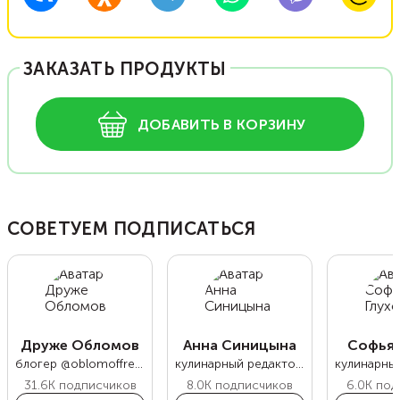
ЗАКАЗАТЬ ПРОДУКТЫ
ДОБАВИТЬ В КОРЗИНУ
СОВЕТУЕМ ПОДПИСАТЬСЯ
Друже Обломов
Анна Синицына
Софья 
блогер @oblomoffrecipe
кулинарный редактор Food.ru
31.6K
подписчиков
8.0K
подписчиков
6.0K
под