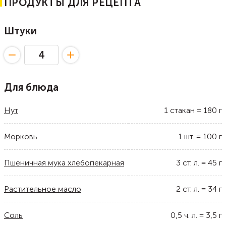
ПРОДУКТЫ ДЛЯ РЕЦЕПТА
Штуки
Для блюда
Нут
1
стакан
=
180
г
Морковь
1
шт.
=
100
г
Пшеничная мука хлебопекарная
3
ст. л.
=
45
г
Растительное масло
2
ст. л.
=
34
г
Соль
0,5
ч. л.
=
3,5
г