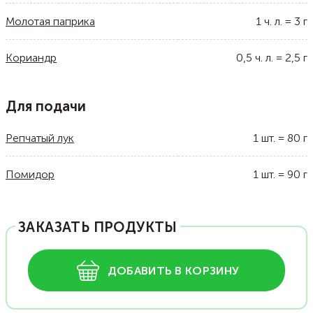
Молотая паприка
1
ч. л.
=
3
г
Кориандр
0,5
ч. л.
=
2,5
г
Для подачи
Репчатый лук
1
шт.
=
80
г
Помидор
1
шт.
=
90
г
ЗАКАЗАТЬ ПРОДУКТЫ
ДОБАВИТЬ В КОРЗИНУ