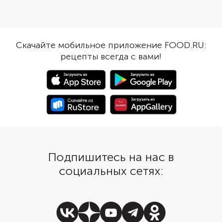
панко. Пожарьте их во фритюре,
Добавьте в фарш нес
обязательно дайте маслу стечь и
ложек соуса барбекю
подайте с соусом в азиатском
получатся с приятны
стиле на основе кетчупа.
дымка, как будто их 
Скачайте мобильное приложение FOOD.RU:
на открытом огне. Вп
рецепты всегда с вами!
правда можете размес
решетке и пожарить н
Подпишитесь на нас в
социальных сетях: