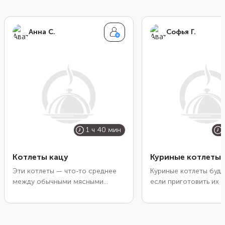
Анна С.
Софья Г.
1 ч 40 мин
Котлеты кацу
Куриные котлеты 
Эти котлеты — что-то среднее
Куриные котлеты буду
между обычными мясными
если приготовить их и
заготовками и наггетсами.
видов филе и обернут
Внутри они сочные и нежные, а
полосками бекона.
снаружи покрыты плотной
Дополнительная обол
хрустящей корочкой из сухарей
удержит мясной сок в