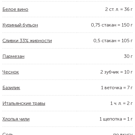
Белое вино
2
ст. л.
=
36
г
Куриный бульон
0,75
стакан
=
150
г
Сливки 33% жирности
0,5
стакан
=
105
г
Пармезан
30
г
Чеснок
2
зубчик
=
10
г
Базилик
1
веточка
=
7
г
Итальянские травы
1
ч. л.
=
2
г
Хлопья чили
1
щепотка
=
1
г
Соль
по вкусу