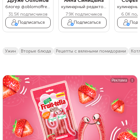
Друже Обломов
Анна Синицына
Софья 
блогер @oblomoffrecipe
кулинарный редактор Food.ru
31.5K
подписчиков
7.9K
подписчиков
6.0K
под
Подписаться
Подписаться
Подп
ужин
вторые блюда
рецепты с вялеными помидорами
кот