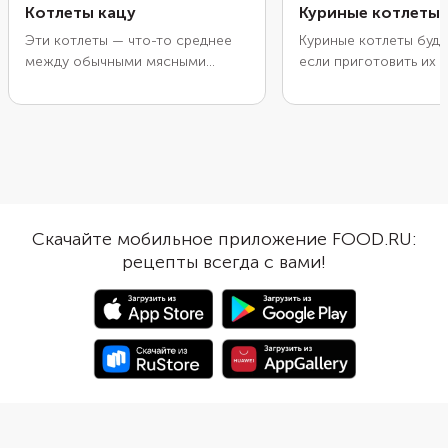
Котлеты кацу
Куриные котлеты 
Эти котлеты — что-то среднее
Куриные котлеты буду
между обычными мясными
если приготовить их и
заготовками и наггетсами.
видов филе и обернут
Внутри они сочные и нежные, а
полосками бекона.
снаружи покрыты плотной
Дополнительная обол
хрустящей корочкой из сухарей
удержит мясной сок в
панко. Пожарьте их во фритюре,
Добавьте в фарш нес
обязательно дайте маслу стечь и
ложек соуса барбекю
подайте с соусом в азиатском
получатся с приятны
стиле на основе кетчупа.
дымка, как будто их 
Скачайте мобильное приложение FOOD.RU:
на открытом огне. Вп
рецепты всегда с вами!
правда можете размес
решетке и пожарить н