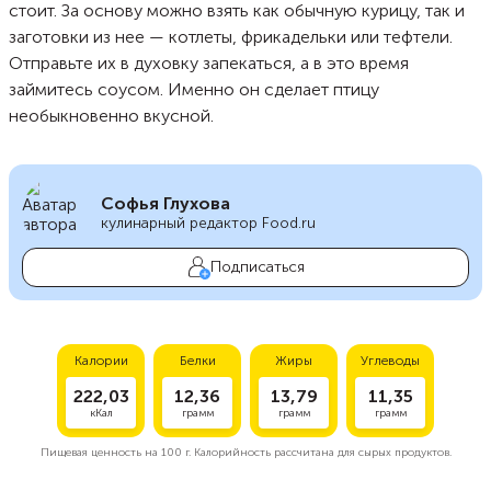
стоит. За основу можно взять как обычную курицу, так и
заготовки из нее — котлеты, фрикадельки или тефтели.
Отправьте их в духовку запекаться, а в это время
займитесь соусом. Именно он сделает птицу
необыкновенно вкусной.
Софья Глухова
кулинарный редактор Food.ru
Подписаться
Калории
Белки
Жиры
Углеводы
222,03
12,36
13,79
11,35
кКал
грамм
грамм
грамм
Пищевая ценность на
100 г.
Калорийность рассчитана для сырых продуктов.