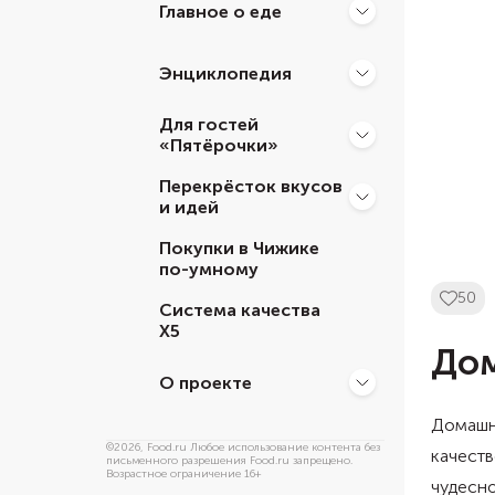
Главное о еде
Энциклопедия
Для гостей
«Пятёрочки»
Перекрёсток вкусов
и идей
Покупки в Чижике
по-умному
50
Система качества
Х5
Дом
О проекте
Домашн
©
2026
, Food.ru Любое использование контента без
качеств
письменного разрешения Food.ru запрещено.
Возрастное ограничение 16+
чудесно