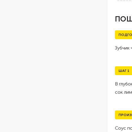
ПОШ
ПОДГО
Зубчик 
ШАГ
1
В глубо
сок лим
ПРОИЗ
Соус п