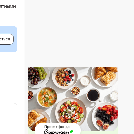
иятными
аться