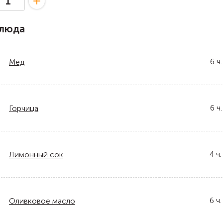
блюда
6
ч.
Мед
6
ч.
Горчица
4
ч.
Лимонный сок
6
ч.
Оливковое масло