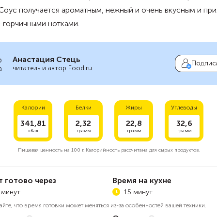
 Соус получается ароматным, нежный и очень вкусным и пр
-горчичными нотками.
Анастация Стець
Подпис
читатель и автор Food.ru
Калории
Белки
Жиры
Углеводы
341,81
2,32
22,8
32,6
кКал
грамм
грамм
грамм
Пищевая ценность на
100 г.
Калорийность рассчитана для сырых продуктов.
т готово через
Время на кухне
 минут
15 минут
айте, что время готовки может меняться из-за особенностей вашей техники.