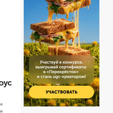
оус
же
ля