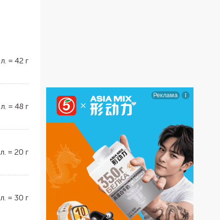
 л.
=
42
г
 л.
=
48
г
 л.
=
20
г
 л.
=
30
г