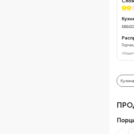
Слож
2 из 
Кухн
европ
Расп
Горчи
Убедит
Кулин
ПРО
Порц