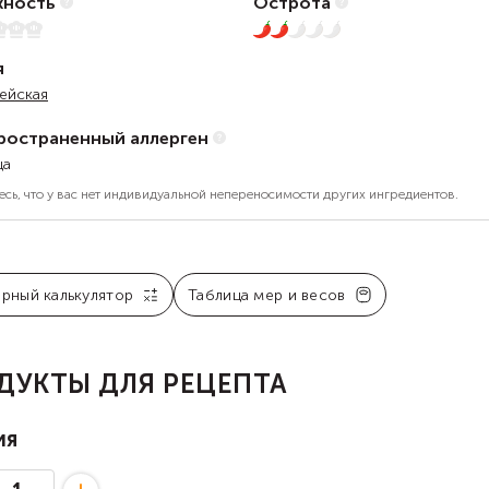
ность
Острота
5
2 из 5
я
ейская
ространенный аллерген
ца
есь, что у вас нет индивидуальной непереносимости других ингредиентов.
арный калькулятор
Таблица мер и весов
ДУКТЫ ДЛЯ РЕЦЕПТА
ия