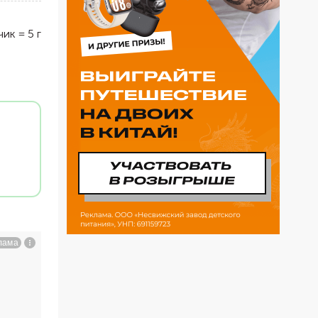
чик
=
5
г