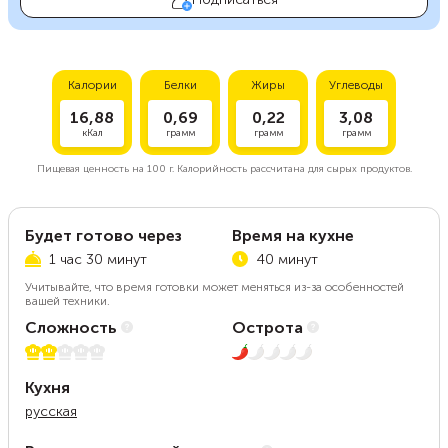
Калории
Белки
Жиры
Углеводы
16,88
0,69
0,22
3,08
кКал
грамм
грамм
грамм
Пищевая ценность на
100 г.
Калорийность рассчитана для сырых продуктов.
Будет готово через
Время на кухне
1 час 30 минут
40 минут
Учитывайте, что время готовки может меняться из-за особенностей
вашей техники.
Сложность
Острота
2 из 5
1 из 5
Кухня
русская