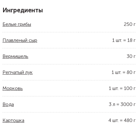
Ингредиенты
Белые грибы
250
г
Плавленый сыр
1
шт.
=
18
г
Вермишель
30
г
Репчатый лук
1
шт.
=
80
г
Морковь
1
шт.
=
100
г
Вода
3
л
=
3000
г
Картошка
4
шт.
=
480
г