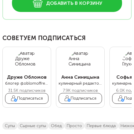
ДОБАВИТЬ В КОРЗИНУ
СОВЕТУЕМ ПОДПИСАТЬСЯ
Друже Обломов
Анна Синицына
Софья 
блогер @oblomoffrecipe
кулинарный редактор Food.ru
31.5K
подписчиков
7.9K
подписчиков
6.0K
под
Подписаться
Подписаться
Подп
супы
сырные супы
обед
просто
первые блюда
низк