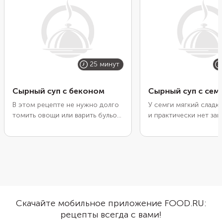
25 минут
Сырный суп с беконом
Сырный суп с сем
В этом рецепте не нужно долго
У семги мягкий сладк
томить овощи или варить бульон.
и практически нет зап
Суп будет готов за полчаса, но
Плавленый сыр сделае
все равно получится наваристым
сытнее и придаст ей
и сытным. Положите в кипящую
текстуру. Выбирайте
воду плавленые сырки, овощную
качественный сыр без
зажарку и хрустящий бекон.
чтобы он расплавился
Когда сыр расплавится, а мясо
равномерно и не пере
отдаст воде часть вкуса,
рыбы.
добавьте лапшу быстрого
Скачайте мобильное приложение FOOD.RU:
приготовления. Дайте ей
рецепты всегда с вами!
распариться, и можно разливать