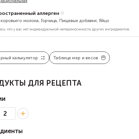
национальная
ространенный аллерген
 коровьего молока, Горчица, Пищевые добавки, Яйцо
есь, что у вас нет индивидуальной непереносимости других ингредиентов.
арный калькулятор
Таблица мер и весов
ДУКТЫ ДЛЯ РЕЦЕПТА
ии
едиенты