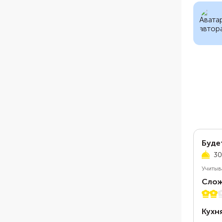
Буде
30
Учитыв
Слож
2 из 
Кухн