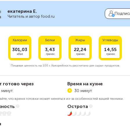
екатерина Е.
Подпис
Читатель и автор food.ru
Калории
Белки
Жиры
Углеводы
301,03
3,43
22,24
14,55
кКал
грамм
грамм
грамм
Пищевая ценность на
100 г.
Калорийность рассчитана для сырых продуктов.
т готово через
Время на кухне
 минут
30 минут
айте, что время готовки может меняться из-за особенностей вашей техники.
ность
Острота
5
1 из 5
я