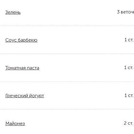
3
веточ
Зелень
1
ст.
Соус барбекю
1
ст.
Томатная паста
1
ст.
Греческий йогурт
2
ст.
Майонез