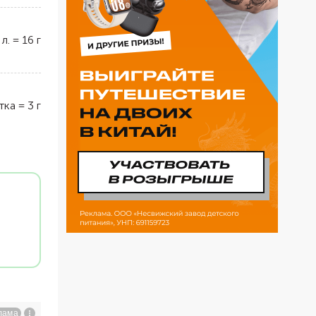
 л.
=
16
г
тка
=
3
г