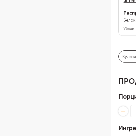
интер
Расп
Белок
Убедит
Кулин
ПРО
Порц
Ингр