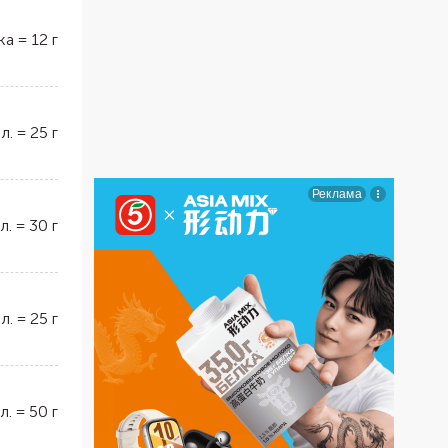
ка
=
12
г
 л.
=
25
г
 л.
=
30
г
 л.
=
25
г
 л.
=
50
г