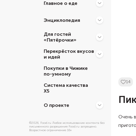
Главное о еде
Энциклопедия
Для гостей
«Пятёрочки»
Перекрёсток вкусов
и идей
Покупки в Чижике
по-умному
14
Система качества
Х5
Пик
О проекте
Очень в
©
2026
, Food.ru Любое использование контента без
пригото
письменного разрешения Food.ru запрещено.
Возрастное ограничение 16+