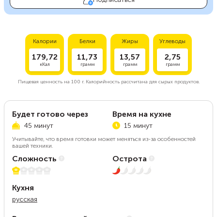
Калории
Белки
Жиры
Углеводы
179,72
11,73
13,57
2,75
кКал
грамм
грамм
грамм
Пищевая ценность на
100 г.
Калорийность рассчитана для сырых продуктов.
Будет готово через
Время на кухне
45 минут
15 минут
Учитывайте, что время готовки может меняться из-за особенностей
вашей техники.
Сложность
Острота
1 из 5
1 из 5
Кухня
русская