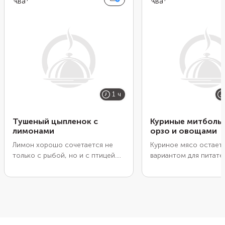
1 ч
Тушеный цыпленок с
Куриные митболы 
лимонами
орзо и овощами
Лимон хорошо сочетается не
Куриное мясо остает
только с рыбой, но и с птицей.
вариантом для питате
Во время жарки его кислота
легкого ужина с высо
помогает мясу быстрее дойти
содержанием белка и
до готовности. Плюс цитрус
минимумом углеводов
хорошо уравновешивает
Но обычные низкоугл
жирность блюда, особенно если
блюда из курицы быс
вы готовите цыпленка с кожей.
надоедают. Попробуй