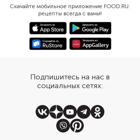
Желательно взять узбекские
пожарить из куриног
Скачайте мобильное приложение FOOD.RU:
лимоны. У них приятная кислинка
митболы, добавив в м
рецепты всегда с вами!
с легким намеком на сладость.
пряный соус песто с 
Но если под рукой оказался
деликатный лук-шалот
обычный лимон, разбавьте его
итальянские травы. А
апельсином. Вкус блюда станет
пикантные митболы о
мягче, а аромат — насыщеннее.
только выложить на г
пасты орзо с зеленью
и подать с капелькам
песто.
Подпишитесь на нас в
социальных сетях: