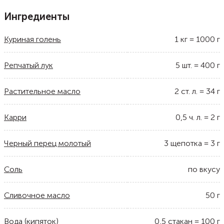
Ингредиенты
Куриная голень
1
кг
=
1000
г
Репчатый лук
5
шт.
=
400
г
Растительное масло
2
ст. л.
=
34
г
Карри
0,5
ч. л.
=
2
г
Черный перец молотый
3
щепотка
=
3
г
Соль
по вкусу
Сливочное масло
50
г
Вода (кипяток)
0,5
стакан
=
100
г