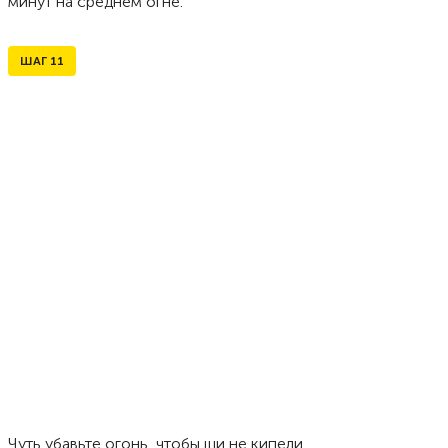
минут на среднем огне.
ШАГ
11
Чуть убавьте огонь, чтобы щи не кипели.