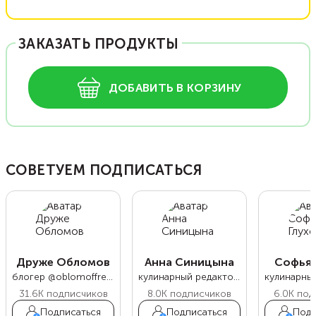
ЗАКАЗАТЬ ПРОДУКТЫ
ДОБАВИТЬ В КОРЗИНУ
СОВЕТУЕМ ПОДПИСАТЬСЯ
Друже Обломов
Анна Синицына
Софья 
блогер @oblomoffrecipe
кулинарный редактор Food.ru
31.6K
подписчиков
8.0K
подписчиков
6.0K
под
Подписаться
Подписаться
Подп