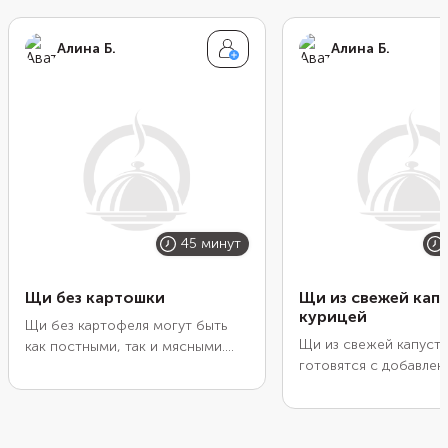
Алина Б.
Алина Б.
45 минут
Щи без картошки
Щи из свежей кап
курицей
Щи без картофеля могут быть
Щи из свежей капусты
как постными, так и мясными.
готовятся с добавле
Мясные готовят с говядиной,
зажарки из овощей и
свининой или курицей. Постный
разнообразных специй
вариант щей варят на грибном
получается ярким, вк
или овощном бульоне.