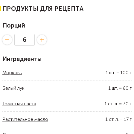
ПРОДУКТЫ ДЛЯ РЕЦЕПТА
Порций
Ингредиенты
Морковь
1
шт.
=
100
г
Белый лук
1
шт.
=
80
г
Томатная паста
1
ст. л.
=
30
г
Растительное масло
1
ст. л.
=
17
г