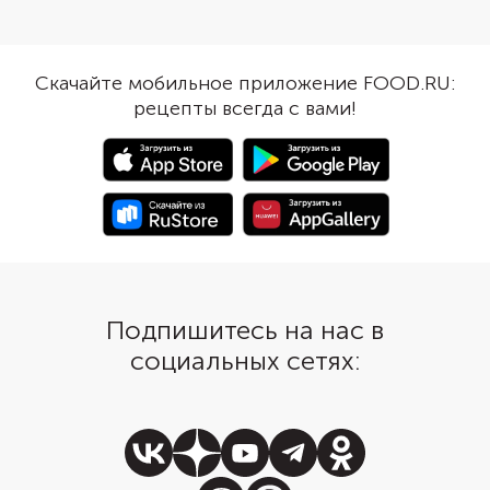
ароматным. Бульон из
Картофель добавляет сытости
бедрышек варится бы
щам, поэтому без него блюдо
остается добавить ка
получается легким и
зажарку — и можно п
диетическим. Вместо картошки
Скачайте мобильное приложение FOOD.RU:
к обеденному столу. 
положите в суп фасоль, кабачок,
рецепты всегда с вами!
хочется приготовить 
тыкву или различные крупы,
диетический вариант,
чтобы он получился сытнее.
рекомендуется варить
Этот рецепт без масла, поэтому
куриной грудки. Щи и
калорийность у него
капусты, приготовлен
минимальная. Подавайте готовые
курином бульоне, по
щи горячими с хлебом, гренками
довольно легкими, но
или чесночными булочками.
очень вкусными и пит
Подпишитесь на нас в
социальных сетях: