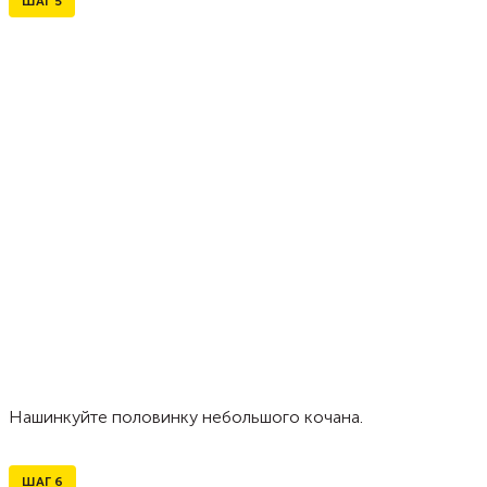
ШАГ
5
Нашинкуйте половинку небольшого кочана.
ШАГ
6