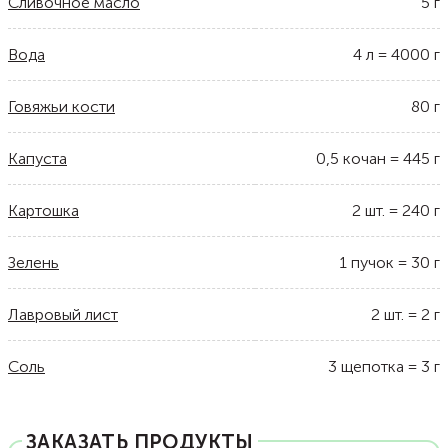
Сливочное масло
5
г
Вода
4
л
=
4000
г
Говяжьи кости
80
г
Капуста
0,5
кочан
=
445
г
Картошка
2
шт.
=
240
г
Зелень
1
пучок
=
30
г
Лавровый лист
2
шт.
=
2
г
Соль
3
щепотка
=
3
г
ЗАКАЗАТЬ ПРОДУКТЫ