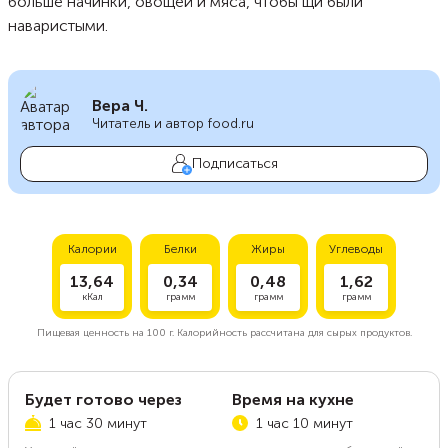
больше начинки, овощей и мяса, чтобы щи были
наваристыми.
Вера Ч.
Читатель и автор food.ru
Подписаться
Калории
Белки
Жиры
Углеводы
13,64
0,34
0,48
1,62
кКал
грамм
грамм
грамм
Пищевая ценность на
100 г.
Калорийность рассчитана для сырых продуктов.
Будет готово через
Время на кухне
1 час 30 минут
1 час 10 минут