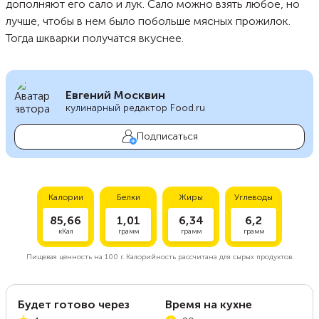
дополняют его сало и лук. Сало можно взять любое, но
лучше, чтобы в нем было побольше мясных прожилок.
Тогда шкварки получатся вкуснее.
Евгений Москвин
кулинарный редактор Food.ru
Подписаться
Калории
Белки
Жиры
Углеводы
85,66
1,01
6,34
6,2
кКал
грамм
грамм
грамм
Пищевая ценность на
100 г.
Калорийность рассчитана для сырых продуктов.
Будет готово через
Время на кухне