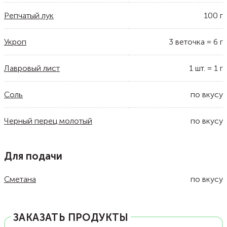
Репчатый лук
100
г
Укроп
3
веточка
=
6
г
Лавровый лист
1
шт.
=
1
г
Соль
по вкусу
Черный перец молотый
по вкусу
Для подачи
Сметана
по вкусу
ЗАКАЗАТЬ ПРОДУКТЫ