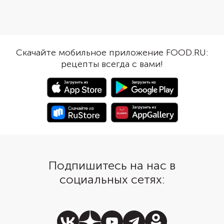
бульоне, пшено придаст супу
отдельно до карамель
интересную текстуру и
и кладут в готовый су
солнечный желтый цвет, сделает
подаче. Овощ сохран
его сытным и не слишком
аппетитную хрустящу
тяжелым для желудка.
и оттенит нотки прип
Скачайте мобильное приложение FOOD.RU:
Приправьте суп классической
сладковато-острым в
рецепты всегда с вами!
зажаркой из лука и моркови,
Подайте к супу пшени
добавив в нее по вкусу
лепешки, тосты или ч
болгарский перец, помидоры
лаваша.
или томатную пасту.
Подпишитесь на нас в
социальных сетях: