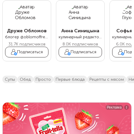
Друже Обломов
Анна Синицына
Софья 
блогер @oblomoffrecipe
кулинарный редактор Food.ru
31.7K
подписчиков
8.0K
подписчиков
6.0K
под
Подписаться
Подписаться
Подп
супы
обед
просто
первые блюда
Рецепты с мясом
н