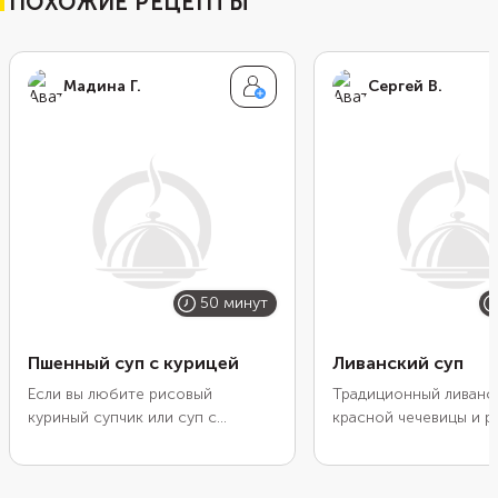
ПОХОЖИЕ РЕЦЕПТЫ
Мадина Г.
Сергей В.
50 минут
Пшенный суп с курицей
Ливанский суп
Если вы любите рисовый
Традиционный ливанск
куриный супчик или суп с
красной чечевицы и р
манными клецками, приготовьте
хорошо насыщает и с
похожее первое блюдо с
благодаря пряностям:
пшенной крупой. Разварившись в
и зире. Лук обжарива