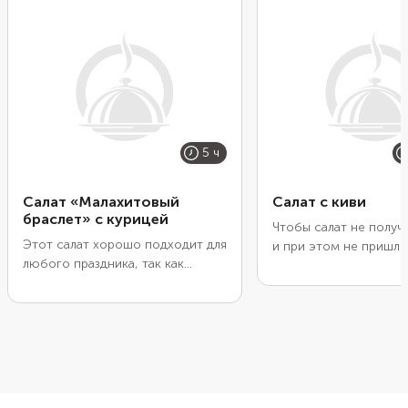
5 ч
Салат «Малахитовый
Салат с киви
браслет» с курицей
Чтобы салат не получ
Этот салат хорошо подходит для
и при этом не пришло
любого праздника, так как
слишком много майон
получается очень ярким
качестве мясной сос
благодаря тонким ломтикам
возьмите не куриную г
киви. Если при подаче посыпать
бедра. Лучше всего в
его зернами граната, он станет
копченые: так можно 
еще интереснее. Обратите
сэкономить, и добави
внимание, что этот салат не
нотку пикантности. Я
стоит хранить дольше суток,
вкусу придадут также