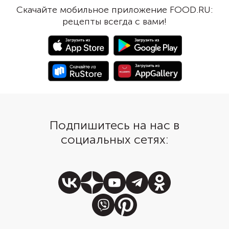
поэтому не готовьте его с
яблоко, особенно ки
Скачайте мобильное приложение FOOD.RU:
большим запасом времени.
сладкое, и киви. Морк
рецепты всегда с вами!
подойдет как сырая, т
отварная. При желан
положить даже морко
корейски: в этом случ
будет еще и с острин
Подпишитесь на нас в
социальных сетях: