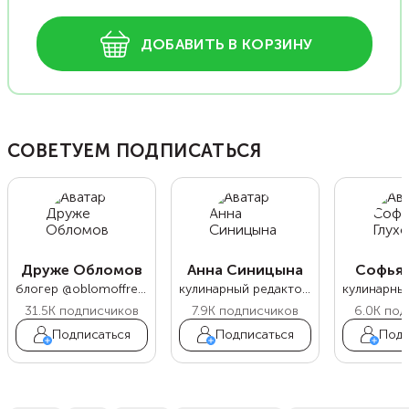
ДОБАВИТЬ В КОРЗИНУ
СОВЕТУЕМ ПОДПИСАТЬСЯ
Друже Обломов
Анна Синицына
Софья 
блогер @oblomoffrecipe
кулинарный редактор Food.ru
31.5K
подписчиков
7.9K
подписчиков
6.0K
под
Подписаться
Подписаться
Подп