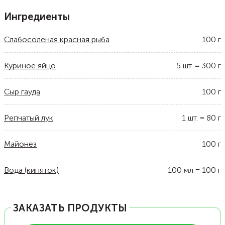
Ингредиенты
Слабосоленая красная рыба
100
г
Куриное яйцо
5
шт.
=
300
г
Сыр гауда
100
г
Репчатый лук
1
шт.
=
80
г
Майонез
100
г
Вода (кипяток)
100
мл
=
100
г
ЗАКАЗАТЬ ПРОДУКТЫ