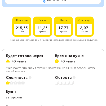
Калории
Белки
Жиры
Углеводы
215,33
11,23
17,77
2,07
кКал
грамм
грамм
грамм
Пищевая ценность на
100 г.
Калорийность рассчитана для сырых продуктов.
Будет готово через
Время на кухне
40 минут
40 минут
Учитывайте, что время готовки может меняться из-за особенностей
вашей техники.
Сложность
Острота
1 из 5
Нет остроты
Кухня
авторская