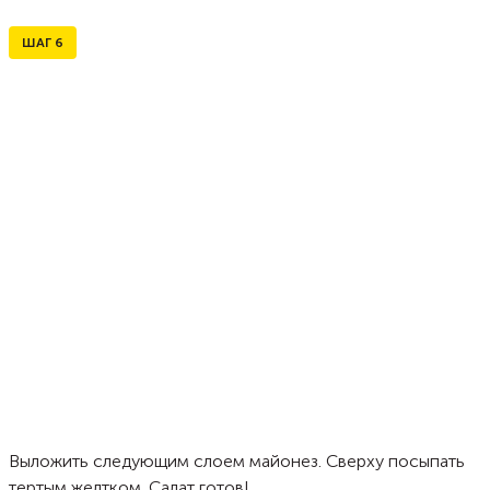
ШАГ
6
Выложить следующим слоем майонез. Сверху посыпать
тертым желтком. Салат готов!