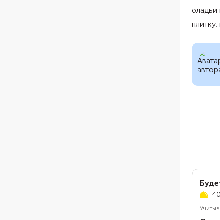
оладьи 
плитку,
Буде
40
Учитыв