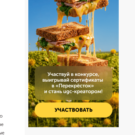
ью
ые
ые