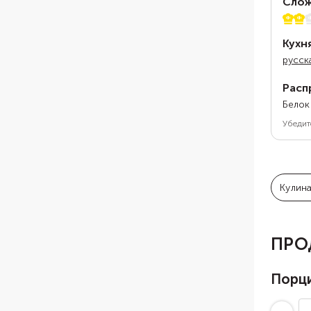
Слож
2 из 
Кухн
русск
Расп
Белок
Убедит
Кулин
ПРО
Порц