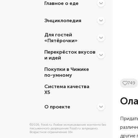
Главное о еде
Энциклопедия
Для гостей
«Пятёрочки»
Перекрёсток вкусов
и идей
Покупки в Чижике
по-умному
749
Система качества
Х5
Ола
О проекте
Придат
©
2026
, Food.ru Любое использование контента без
различн
письменного разрешения Food.ru запрещено.
Возрастное ограничение 16+
другие 