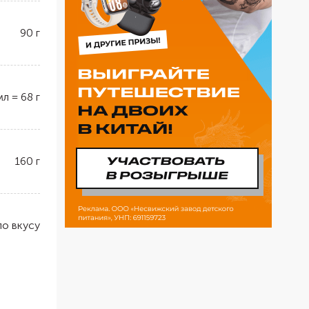
90
г
мл
=
68
г
160
г
по вкусу