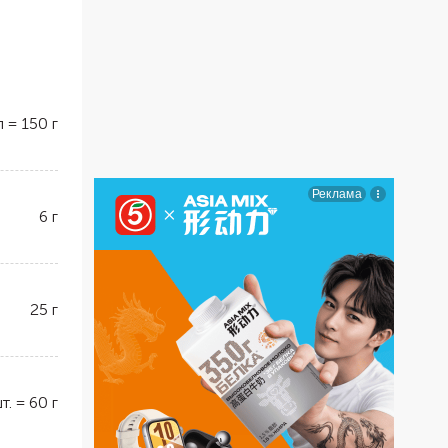
л
=
150
г
6
г
25
г
т.
=
60
г