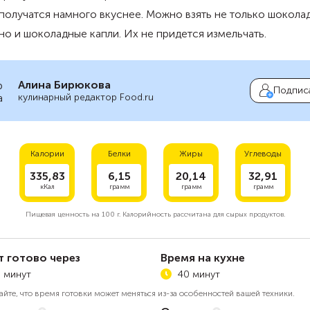
получатся намного вкуснее. Можно взять не только шокол
 но и шоколадные капли. Их не придется измельчать.
Алина Бирюкова
Подпис
кулинарный редактор Food.ru
Калории
Белки
Жиры
Углеводы
335,83
6,15
20,14
32,91
кКал
грамм
грамм
грамм
Пищевая ценность на
100 г.
Калорийность рассчитана для сырых продуктов.
т готово через
Время на кухне
 минут
40 минут
айте, что время готовки может меняться из-за особенностей вашей техники.