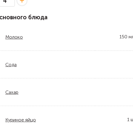
сновного блюда
150
м
Молоко
Сода
Сахар
1
ш
Куриное яйцо