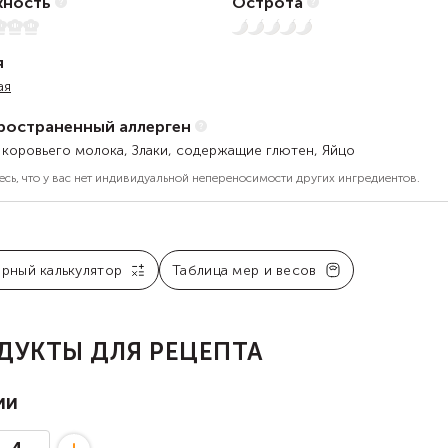
ность
Острота
5
Нет остроты
я
ая
ространенный аллерген
 коровьего молока, Злаки, содержащие глютен, Яйцо
есь, что у вас нет индивидуальной непереносимости других ингредиентов.
арный калькулятор
Таблица мер и весов
ДУКТЫ ДЛЯ РЕЦЕПТА
ии