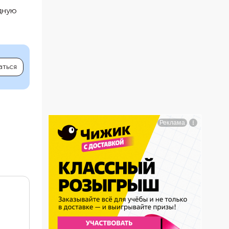
адную
аться