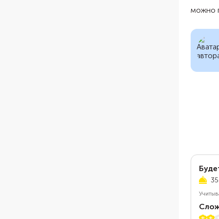
можно п
Буде
35
Учитыв
Слож
2 из 