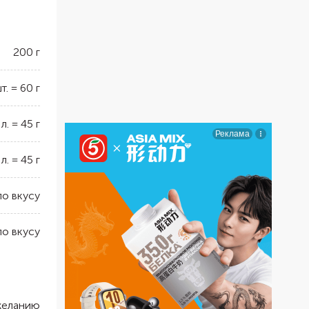
200
г
т.
=
60
г
 л.
=
45
г
 л.
=
45
г
по вкусу
по вкусу
желанию