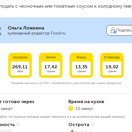
одать с чесночным или томатным соусом к холодному пиву
Ольга Ложкина
Подпис
кулинарный редактор Food.ru
Калории
Белки
Жиры
Углеводы
269,11
17,42
13,35
19,02
кКал
грамм
грамм
грамм
Пищевая ценность на
100 г.
Калорийность рассчитана для сырых продуктов.
т готово через
Время на кухне
 минут
10 минут
айте, что время готовки может меняться из-за особенностей вашей техники.
ность
Острота
5
1 из 5