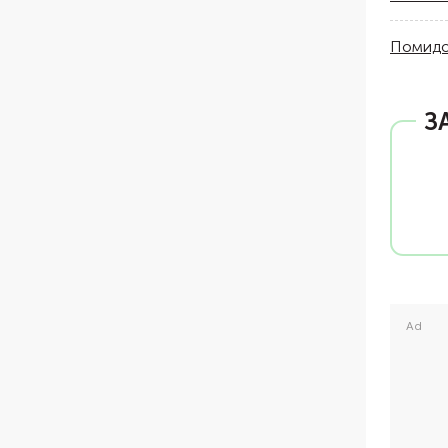
Помидо
З
Ad