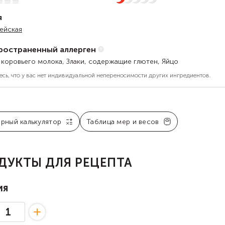
я
ейская
ространенный аллерген
 коровьего молока, Злаки, содержащие глютен, Яйцо
есь, что у вас нет индивидуальной непереносимости других ингредиентов.
арный калькулятор
Таблица мер и весов
ДУКТЫ ДЛЯ РЕЦЕПТА
ия