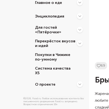
Главное о еде
Энциклопедия
Для гостей
«Пятёрочки»
Перекрёсток вкусов
и идей
Покупки в Чижике
по-умному
69
Система качества
Х5
Бры
О проекте
Жареная
©
2026
, Food.ru Любое использование контента без
любите 
письменного разрешения Food.ru запрещено.
Возрастное ограничение 16+
сладкий