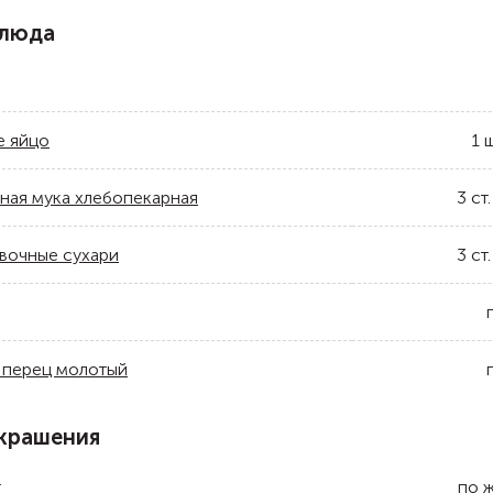
блюда
е яйцо
1
ш
ная мука хлебопекарная
3
ст.
вочные сухари
3
ст.
 перец молотый
крашения
т
по 