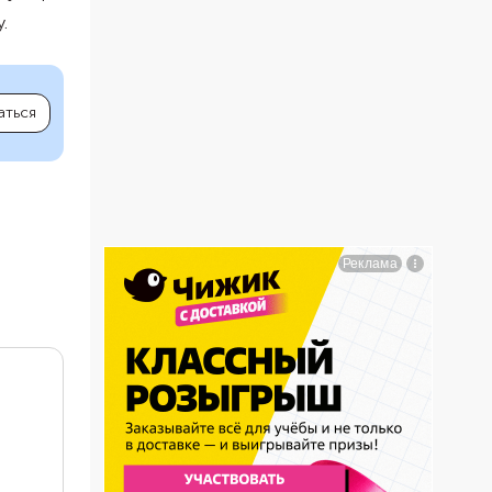
.
аться