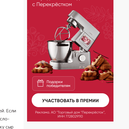
ей. Если
исло-
ку сыр