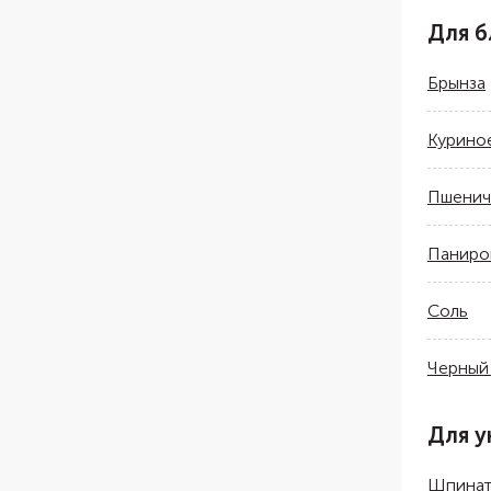
Для 
Брынза
Курино
Пшенич
Паниро
Соль
Черный
Для у
Шпина