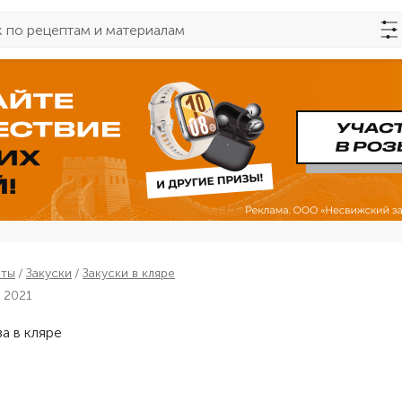
пты
Закуски
Закуски в кляре
 2021