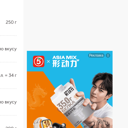
250
г
по вкусу
 л.
=
34
г
по вкусу