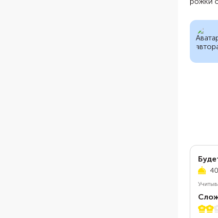
рожки о
Буде
40
Учитыв
Слож
2 из 