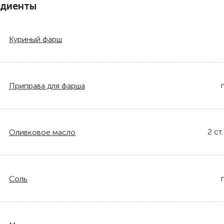
едиенты
Куриный фарш
Приправа для фарша
2
ст.
Оливковое масло
Соль