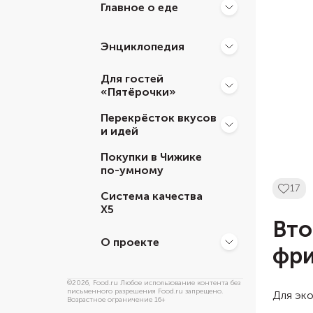
Главное о еде
Энциклопедия
Для гостей
«Пятёрочки»
Перекрёсток вкусов
и идей
Покупки в Чижике
по-умному
17
Система качества
Х5
Вто
О проекте
фри
©
2026
, Food.ru Любое использование контента без
письменного разрешения Food.ru запрещено.
Для эко
Возрастное ограничение 16+