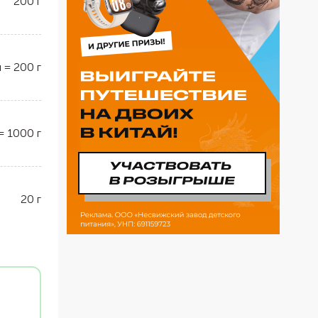
200
г
л
=
200
г
=
1000
г
20
г