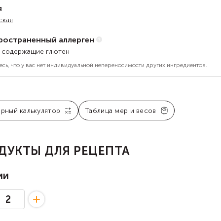
я
ская
ространенный аллерген
, содержащие глютен
есь, что у вас нет индивидуальной непереносимости других ингредиентов.
арный калькулятор
Таблица мер и весов
ДУКТЫ ДЛЯ РЕЦЕПТА
ии