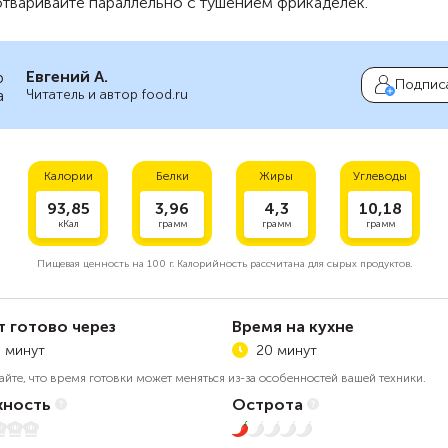
тваривайте параллельно с тушением фрикаделек.
Евгений А.
Подпис
Читатель и автор food.ru
Калории
Белки
Жиры
Углеводы
93,85
3,96
4,3
10,18
кКал
грамм
грамм
грамм
Пищевая ценность на
100 г.
Калорийность рассчитана для сырых продуктов.
т готово через
Время на кухне
 минут
20 минут
айте, что время готовки может меняться из-за особенностей вашей техники.
ность
Острота
5
1 из 5