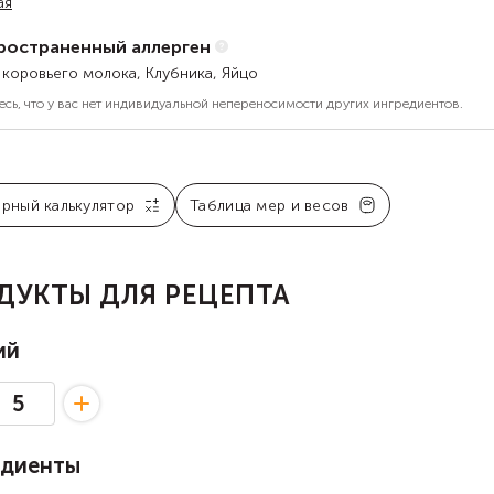
ая
ространенный аллерген
 коровьего молока, Клубника, Яйцо
есь, что у вас нет индивидуальной непереносимости других ингредиентов.
арный калькулятор
Таблица мер и весов
ДУКТЫ ДЛЯ РЕЦЕПТА
ий
едиенты