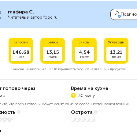
глафира С.
Подпис
Читатель и автор food.ru
Калории
Белки
Жиры
Углеводы
146,68
13,15
4,54
13,21
кКал
грамм
грамм
грамм
Пищевая ценность на
100 г.
Калорийность рассчитана для сырых продуктов.
т готово через
Время на кухне
час
30 минут
айте, что время готовки может меняться из-за особенностей вашей техники.
ность
Острота
5
Нет остроты
я