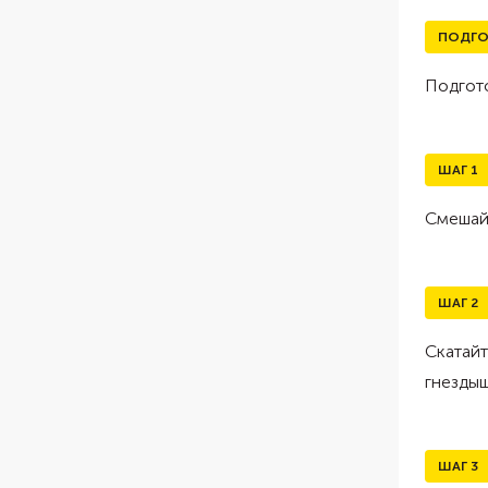
ПОДГО
Подгото
ШАГ
1
Смешайт
ШАГ
2
Скатайт
гнездыш
ШАГ
3