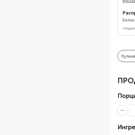
русск
Расп
Белок
Убедит
Кулин
ПРО
Порц
Ингр