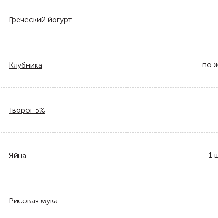
Греческий йогурт
по 
Клубника
Творог 5%
1
ш
Яйца
Рисовая мука