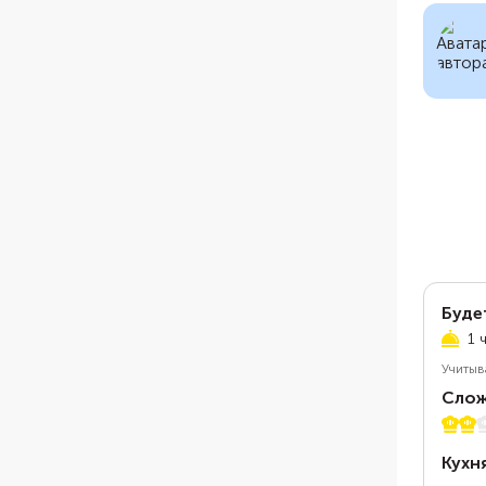
Буде
1 
Учитыв
Слож
2 из 
Кухн