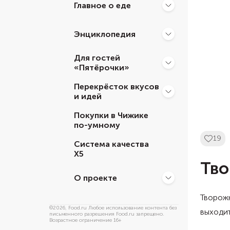
Главное о еде
Энциклопедия
Для гостей
«Пятёрочки»
Перекрёсток вкусов
и идей
Покупки в Чижике
по-умному
19
Система качества
Х5
Тво
О проекте
Творожн
©
2026
, Food.ru Любое использование контента без
выходит
письменного разрешения Food.ru запрещено.
Возрастное ограничение 16+