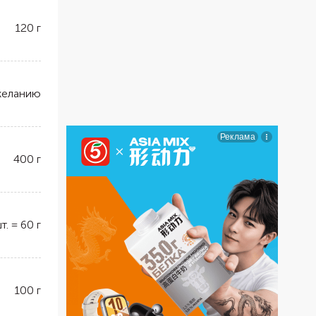
120
г
желанию
400
г
т.
=
60
г
100
г