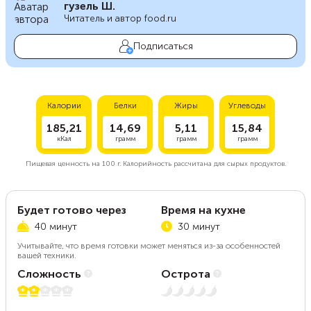
гузель Ш.
Читатель и автор food.ru
Подписаться
Калории
Белки
Жиры
Углеводы
185,21
14,69
5,11
15,84
кКал
грамм
грамм
грамм
Пищевая ценность на
100 г.
Калорийность рассчитана для сырых продуктов.
Будет готово через
Время на кухне
40 минут
30 минут
Учитывайте, что время готовки может меняться из-за особенностей
вашей техники.
Сложность
Острота
2 из 5
Нет остроты