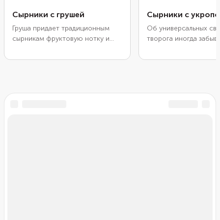
Сырники с грушей
Сырники с укроп
Груша придает традиционным
Об универсальных св
сырникам фруктовую нотку и
творога иногда забыв
приятный аромат. Нарежьте ее на
одинаково подходит и
кусочки и положите в центр
сладких, и для солены
каждого сырника. Обваляйте
Например, можно по
заготовки в муке или
несладкие сырники, д
панировочных сухарях, чтобы во
творогу мелко нарез
время жарки образовалась
свежий укроп. Их вку
золотистая корочка. Обжарьте
кавказские лепешки с
сырники с двух сторон и
или начинку для хачап
подайте к столу с медом,
качестве топинга к та
вареньем или сметаной. Во
сырникам подойдут н
время нагревания груша станет
сметана или натураль
мягкой, выделит сок и сделает
но и кетчуп или други
сырники особенно вкусными.
пикантные соусы.
Чтобы аромат был еще ярче,
приправьте блюдо корицей или
мускатным орехом.