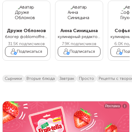
Друже Обломов
Анна Синицына
Софья 
блогер @oblomoffrecipe
кулинарный редактор Food.ru
31.5K
подписчиков
7.9K
подписчиков
6.0K
под
Подписаться
Подписаться
Подп
сырники
вторые блюда
завтрак
просто
Рецепты с твор