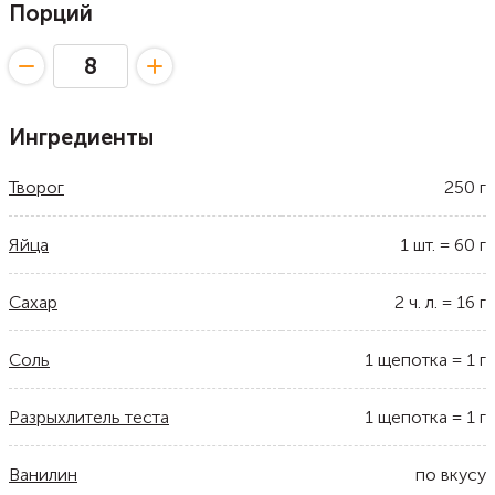
Порций
Ингредиенты
Творог
250
г
Яйца
1
шт.
=
60
г
Сахар
2
ч. л.
=
16
г
Соль
1
щепотка
=
1
г
Разрыхлитель теста
1
щепотка
=
1
г
Ванилин
по вкусу