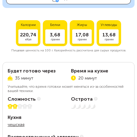
Калории
Белки
Жиры
Углеводы
220,74
3,68
17,08
13,68
кКал
грамм
грамм
грамм
Пищевая ценность на
100 г.
Калорийность рассчитана для сырых продуктов.
Будет готово через
Время на кухне
35 минут
20 минут
Учитывайте, что время готовки может меняться из-за особенностей
вашей техники.
Сложность
Острота
2 из 5
Нет остроты
Кухня
чешская
Распространенный аллерген