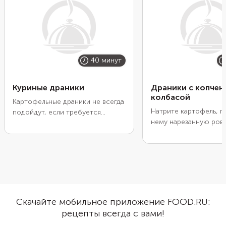
40 минут
Куриные драники
Драники с копчен
колбасой
Картофельные драники не всегда
Натрите картофель, п
подойдут, если требуется
нему нарезанную ров
плотно поесть. Чтобы сделать
кубиками колбасу. Пр
обед сытнее, приходится
специями, добавьте я
дополнительно готовить что-то
немного муки для бо
мясное. Но если мелко нарезать
вязкости теста. Сфор
куриное филе и добавить прямо
драники и поджарьте и
в картофельное тесто, готовые
сторон до красивой 
драники получатся вполне
корочки. В качестве д
самодостаточными. Подайте их
Скачайте мобильное приложение FOOD.RU:
ним подойдут сырный
со сметаной или любым другим
рецепты всегда с вами!
томатный соус, смета
соусом.