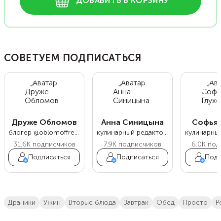
ДОБАВИТЬ В КОРЗИНУ
СОВЕТУЕМ ПОДПИСАТЬСЯ
Друже Обломов
Анна Синицына
Софья 
блогер @oblomoffrecipe
кулинарный редактор Food.ru
31.6K
подписчиков
7.9K
подписчиков
6.0K
под
Подписаться
Подписаться
Подп
драники
ужин
вторые блюда
завтрак
обед
просто