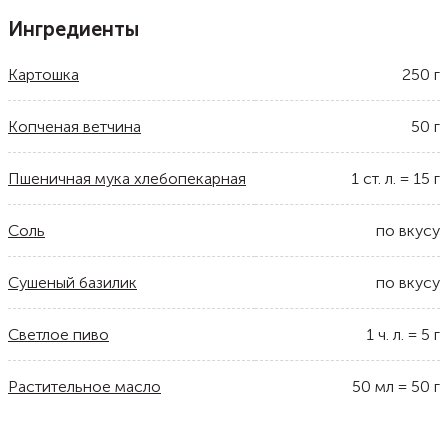
Ингредиенты
Картошка
250
г
Копченая ветчина
50
г
Пшеничная мука хлебопекарная
1
ст. л.
=
15
г
Соль
по вкусу
Сушеный базилик
по вкусу
Светлое пиво
1
ч. л.
=
5
г
Растительное масло
50
мл
=
50
г