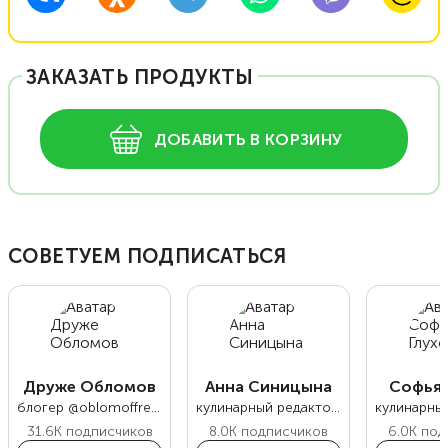
ЗАКАЗАТЬ ПРОДУКТЫ
ДОБАВИТЬ В КОРЗИНУ
СОВЕТУЕМ ПОДПИСАТЬСЯ
Друже Обломов
Анна Синицына
Софья 
блогер @oblomoffrecipe
кулинарный редактор Food.ru
31.6K
подписчиков
8.0K
подписчиков
6.0K
под