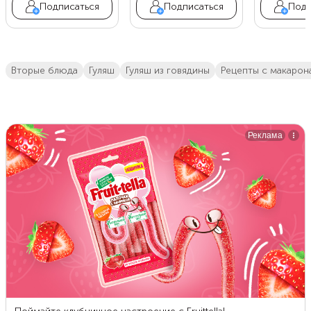
Подписаться
Подписаться
Подп
вторые блюда
гуляш
гуляш из говядины
рецепты с макаро