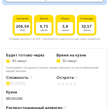
Калории
Белки
Жиры
Углеводы
206,59
9,73
3,8
32,57
кКал
грамм
грамм
грамм
Пищевая ценность на
100 г.
Калорийность рассчитана для сырых продуктов.
Будет готово через
Время на кухне
45 минут
30 минут
Учитывайте, что время готовки может меняться из-за особенностей
вашей техники.
Сложность
Острота
1 из 5
Нет остроты
Кухня
авторская
Распространенный аллерген