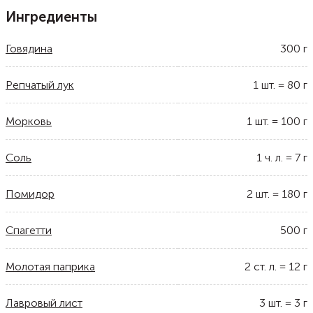
Ингредиенты
Говядина
300
г
Репчатый лук
1
шт.
=
80
г
Морковь
1
шт.
=
100
г
Соль
1
ч. л.
=
7
г
Помидор
2
шт.
=
180
г
Спагетти
500
г
Молотая паприка
2
ст. л.
=
12
г
Лавровый лист
3
шт.
=
3
г