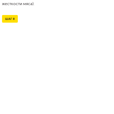
жесткости мяса).
ШАГ
8