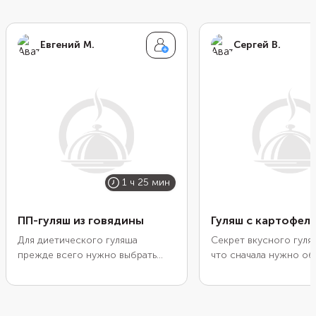
Евгений М.
Сергей В.
1 ч 25 мин
ПП-гуляш из говядины
Гуляш с картофел
Для диетического гуляша
Секрет вкусного гуля
прежде всего нужно выбрать
что сначала нужно о
правильное мясо. Берите куски
мясо, а затем дополн
без жира: вырезку или филейную
приправами и довести
часть. Добавьте побольше
готовности на медлен
овощей. Обычных моркови и
Благодаря долгому т