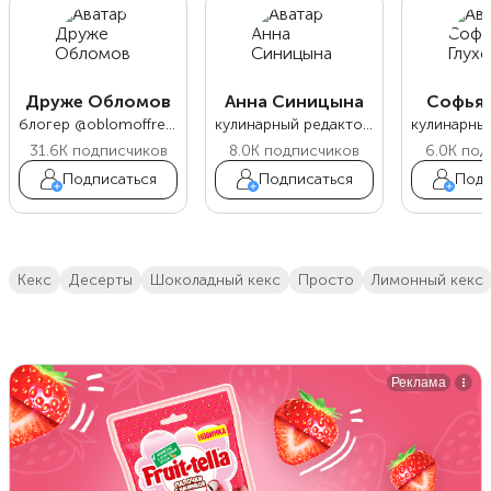
Друже Обломов
Анна Синицына
Софья 
блогер @oblomoffrecipe
кулинарный редактор Food.ru
31.6K
подписчиков
8.0K
подписчиков
6.0K
под
Подписаться
Подписаться
Подп
кекс
десерты
Шоколадный кекс
просто
Лимонный кекс