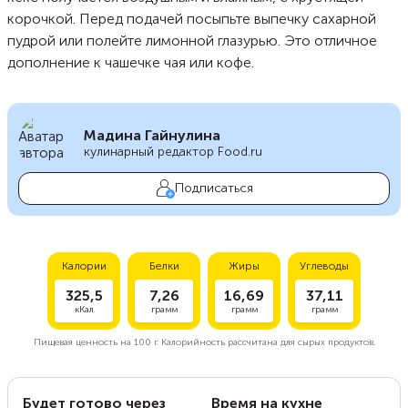
корочкой. Перед подачей посыпьте выпечку сахарной
пудрой или полейте лимонной глазурью. Это отличное
дополнение к чашечке чая или кофе.
Мадина Гайнулина
кулинарный редактор Food.ru
Подписаться
Калории
Белки
Жиры
Углеводы
325,5
7,26
16,69
37,11
кКал
грамм
грамм
грамм
Пищевая ценность на
100 г.
Калорийность рассчитана для сырых продуктов.
Будет готово через
Время на кухне