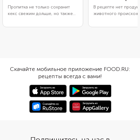
Пропитка не только сохранит
В рецепте нет продук
кекс свежим дольше, но также
животного происхожд
раскроет его вкус и усилит
подойдет для вегетар
аромат. Попробуйте пропитать
или постного меню. Б
выпечку крепким алкоголем,
овсяным хлопьям в ке
если уверены, что она не
клетчатки. Используйт
попадет на стол детям или
измельченный геркуле
людям с непереносимостью
замените его овсяной
крепких напитков. Возьмите для
тесто также можно д
этих целей виски или замените
немного измельченны
Скачайте мобильное приложение FOOD.RU:
его на коньяк, ром или бренди.
сухофруктов. Структу
рецепты всегда с вами!
Добавьте часть крепкого напитка
получается влажной и
в тесто и оставьте немного на
Если готовите для взр
пропитку готовой выпечки.
можно добавить 1 ст.л
Подпишитесь на нас в