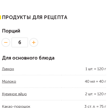
ПРОДУКТЫ ДЛЯ РЕЦЕПТА
Порций
Для основного блюда
Лимон
1
шт.
=
120
г
Молоко
40
мл
=
40
г
Куриное яйцо
2
шт.
=
120
г
Какао-порошок
3
ст. л.
=
75
г