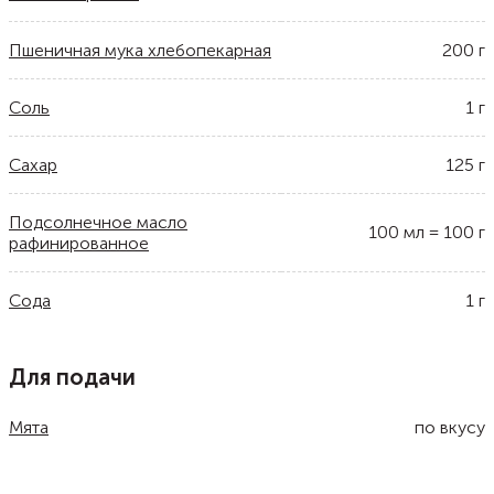
Пшеничная мука хлебопекарная
200
г
Соль
1
г
Сахар
125
г
Подсолнечное масло
100
мл
=
100
г
рафинированное
Сода
1
г
Для подачи
Мята
по вкусу