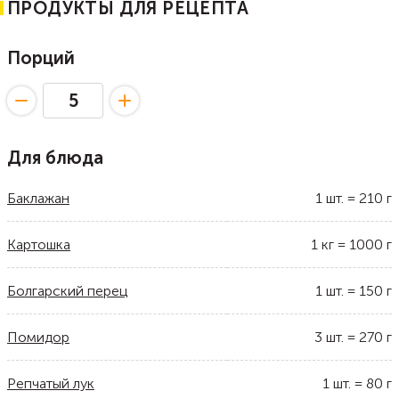
ПРОДУКТЫ ДЛЯ РЕЦЕПТА
Порций
Для блюда
Баклажан
1
шт.
=
210
г
Картошка
1
кг
=
1000
г
Болгарский перец
1
шт.
=
150
г
Помидор
3
шт.
=
270
г
Репчатый лук
1
шт.
=
80
г