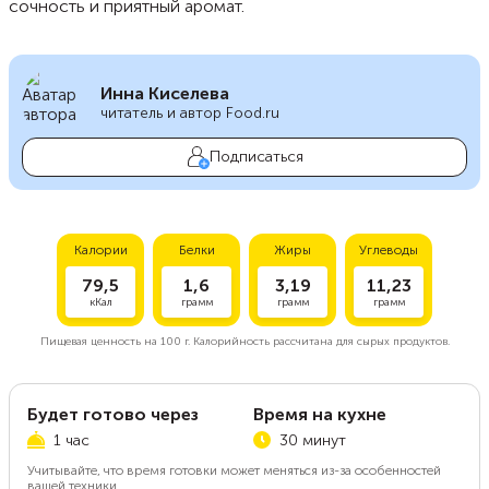
сочность и приятный аромат.
Инна Киселева
читатель и автор Food.ru
Подписаться
Калории
Белки
Жиры
Углеводы
79,5
1,6
3,19
11,23
кКал
грамм
грамм
грамм
Пищевая ценность на
100 г.
Калорийность рассчитана для сырых продуктов.
Будет готово через
Время на кухне
1 час
30 минут
Учитывайте, что время готовки может меняться из-за особенностей
вашей техники.