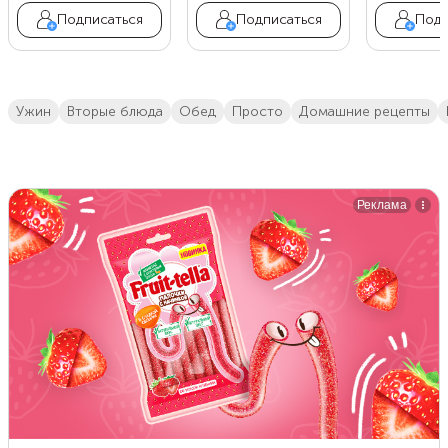
Подписаться
Подписаться
Подп
ужин
вторые блюда
обед
просто
домашние рецепты