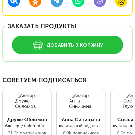
ЗАКАЗАТЬ ПРОДУКТЫ
ДОБАВИТЬ В КОРЗИНУ
СОВЕТУЕМ ПОДПИСАТЬСЯ
Друже Обломов
Анна Синицына
Софья 
блогер @oblomoffrecipe
кулинарный редактор Food.ru
31.6K
подписчиков
8.0K
подписчиков
6.0K
под