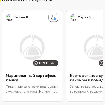
Сергей В.
Мария Ч.
12 ч 10 мин
Маринованный картофель
Картофельное суф
к мясу
беконом и помид
Пикантные заготовки подчеркнут
Запеките картофель д
вкус жареного мяса. Но можно
готовности, извлекит
решить одновременно и вопрос
смешайте с молоком,
приготовления гарнира. Просто
тертым сыром, обжа