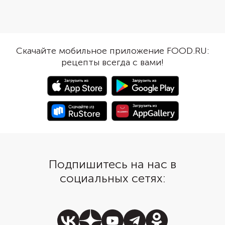
замаринуйте заранее картофель,
беконом и луком. Доб
а в нужный момент выложите
взбитые белки и поло
его на тарелку к
помидоров черри. Ра
свежеприготовленной свинине
начинку по формам из
или говядине. Получится просто,
посыпьте сыром и зап
Скачайте мобильное приложение FOOD.RU:
быстро и очень вкусно.
золотистой корочки.
рецепты всегда с вами!
Картофель можно замариновать
суфле пропитается д
впрок и хранить его в
ароматом бекона и б
холодильнике, подавая по мере
приятно контрастиров
необходимости. Указанных
слегка запеченными
ингредиентов хватит на одну
помидорами.
банку объемом 500 мл.
Подпишитесь на нас в
социальных сетях: