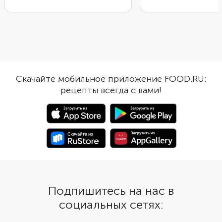
котлеты из мясного фарша. Чаще
запасом и заморозить 
всего их подают в качестве
следующих обедов ил
второго блюда, сочетая с
Лепятся они очень бы
гарнирами или соусами. Готовить
просто, поэтому гото
ежиков можно как на
одно удовольствие. П
сковороде, так и в духовке. Но
отварите рис до гото
наиболее простым вариантом
смешайте его с люб
будет их приготовление в
и приправами. Потуш
Скачайте мобильное приложение FOOD.RU:
кастрюле. Вам не придется
в томатном соусе и п
рецепты всегда с вами!
заранее их обжаривать. Нужно
любимым гарниром. 
просто слепить из фарша
вариантом будет люба
котлеты, залить их водой и
или картофельное пюр
отварить. По желанию можно
нашем рецепте мы пр
добавить в них немного моркови
диетический вариант 
или свежей зелени.
обжарки и лишних кал
Подпишитесь на нас в
социальных сетях: