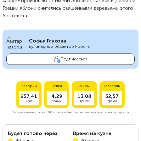
«apple» произошло от имени Аполлон, так как в Древней
Греции яблони считались священными деревьями этого
бога света.
Софья Глухова
кулинарный редактор Food.ru
Подписаться
Калории
Белки
Жиры
Углеводы
257,41
4,29
13,08
32,57
кКал
грамм
грамм
грамм
Пищевая ценность на
100 г.
Калорийность рассчитана для сырых продуктов.
Будет готово через
Время на кухне
40 минут
20 минут