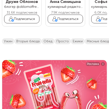
Друже Обломов
Анна Синицына
Софья 
блогер @oblomoffrecipe
кулинарный редактор Food.ru
31.6K
подписчиков
7.9K
подписчиков
6.0K
под
Подписаться
Подписаться
Подп
ужин
вторые блюда
обед
просто
ежики
мясные блюд