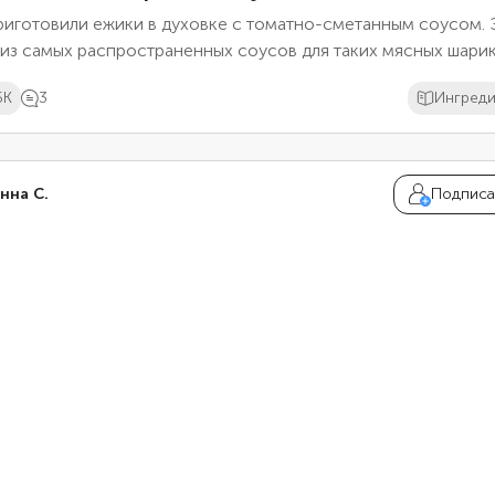
риготовили ежики в духовке с томатно-сметанным соусом. 
из самых распространенных соусов для таких мясных шарик
емя запекания соус пропитывает мясо, делает его мягче и
6K
3
Ингред
лняет дополнительным вкусом. Поэтому никаких сложных с
ш лучше не добавлять — только соль и перец.
нна С.
Подписа