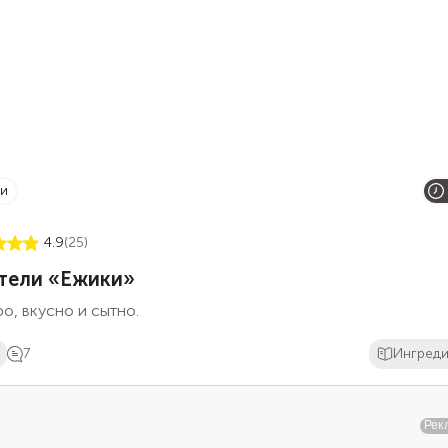
ки
4.9
(25)
тели «Ежики»
о, вкусно и сытно.
7
Ингред