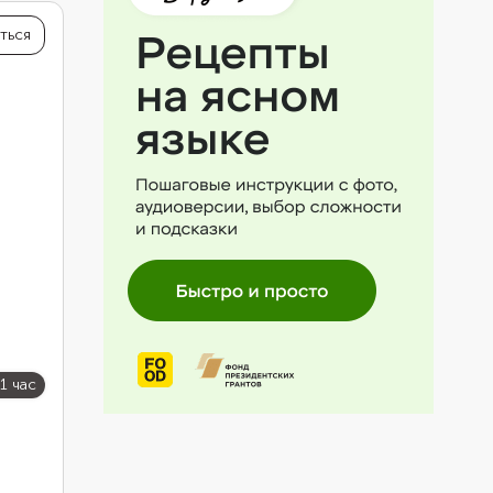
ться
1 час