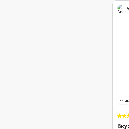
проце
М
ежи
Вку