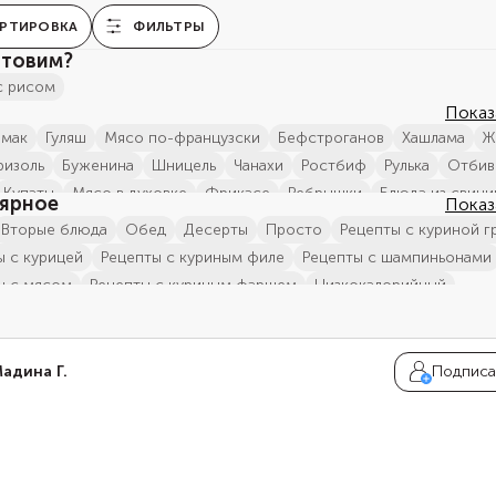
РТИРОВКА
ФИЛЬТРЫ
отовим?
с рисом
Показ
рмак
гуляш
мясо по-французски
бефстроганов
хашлама
бризоль
буженина
шницель
чанахи
ростбиф
рулька
отби
купаты
мясо в духовке
фрикасе
ребрышки
блюда из свин
ярное
Показ
в горшочках
блюда из говядины
мясные рулеты
мясо тушеное
вторые блюда
обед
десерты
просто
рецепты с куриной г
каш
блюда из баранины
блюда с сосисками
антрекот
ы с курицей
рецепты с куриным филе
рецепты с шампиньонами
из телятины
ромштекс
блюда из оленины
мясо в кляре
ты с мясом
рецепты с куриным фаршем
низкокалорийный
из конины
Мексиканское чили
мясо в панировке
Блюда с сал
с рисом
блюда из индейки
блюда из свинины
блюда из курицы
из козлятины
тефтели и фрикадельки
мясо для детей
е блюда
блюда из говядины
сборник рецептов
русская кухня
няя колбаса и сосиски
мясо фаршированное
блюда из крольч
ы с зелёным луком
рецепты с моцареллой
азиатская кухня
адина Г.
Подписа
й хлеб
ты с филе индейкой
рецепты с говяжьим фаршем
рецепты с мо
из рыбы
блюда из риса
овощные блюда
кавказская кухня
со свининой
рецепты с лапшой
ужин с картошкой
тушеные б
с говядиной
ужин с куриным филе
советская кухня
европейск