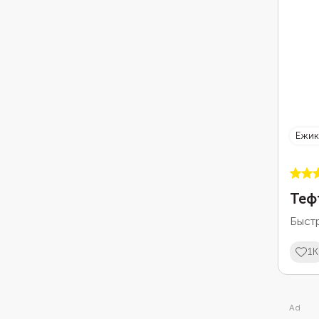
ежи
Теф
Быстр
1K
Ad