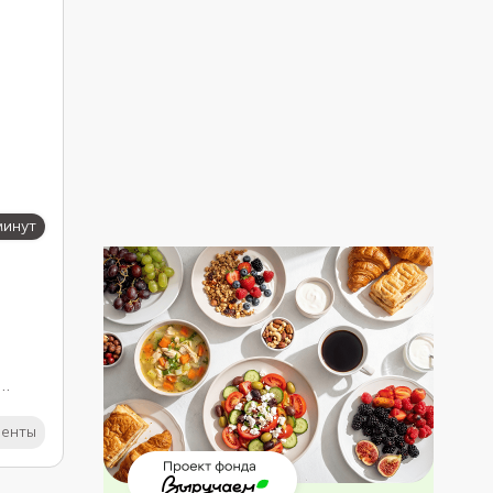
ов
минут
ыборе
иенты
на