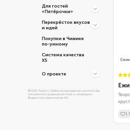
рецеп
Для гостей
сезон
«Пятёрочки»
за 30 
Перекрёсток вкусов
Рецепт
и идей
Покупки в Чижике
по-умному
Система качества
ежи
Х5
О проекте
Ежи
©
2026
, Food.ru Любое использование контента без
Твор
письменного разрешения Food.ru запрещено.
Возрастное ограничение 16+
хруст
време
1.
творо
пласт
“твор