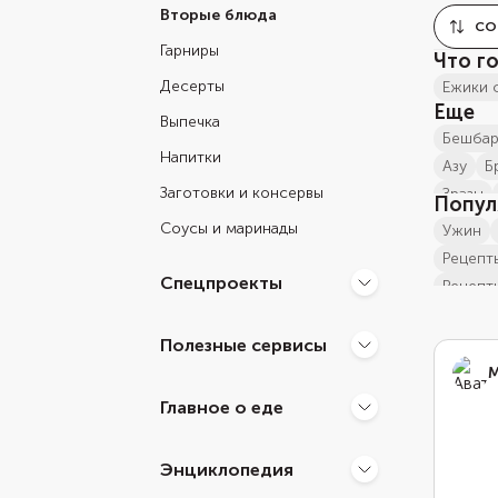
Вторые блюда
СО
Гарниры
Что г
Десерты
ежики 
Еще
Выпечка
бешба
Напитки
азу
Заготовки и консервы
зразы
Попул
мясо 
Соусы и маринады
ужин
Папри
Рецепт
блюда 
Спецпроекты
Рецеп
блюда 
ежики 
блюда 
мясны
Полезные сервисы
домаш
рецепт
М
Мясно
рецеп
Главное о еде
блюда 
ужин 
Энциклопедия
ужин 