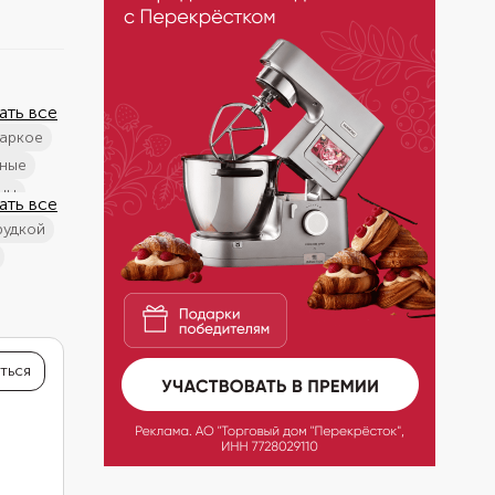
ать все
жаркое
вные
ины
ать все
рудкой
ом
атины
ться
локом
люда
ая кухня