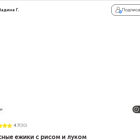
нт жирности, он колеблется в диапазоне от 0 до 23%.
адина Г.
Подписа
ки
4.7
(30)
сные ежики с рисом и луком