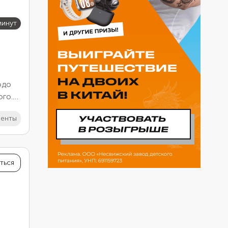
минут
юдо
ого.
е
иенты
ться