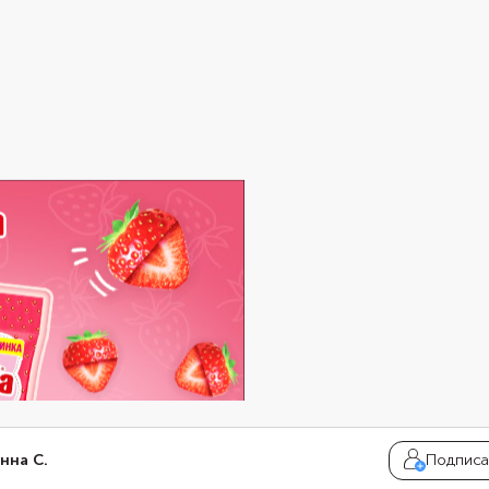
нна С.
Подписа