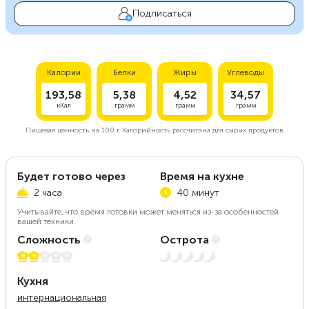
Подписаться
Калории
Белки
Жиры
Углеводы
193,58
5,38
4,52
34,57
кКал
грамм
грамм
грамм
Пищевая ценность на
100 г.
Калорийность рассчитана для сырых продуктов.
Будет готово через
Время на кухне
2 часа
40 минут
Учитывайте, что время готовки может меняться из-за особенностей
вашей техники.
Сложность
Острота
2 из 5
Нет остроты
Кухня
интернациональная