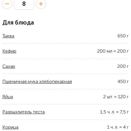
Для блюда
Тыква
650
г
Кефир
200
мл
=
200
г
Сахар
200
г
Пшеничная мука хлебопекарная
450
г
Яйца
2
шт.
=
120
г
Разрыхлитель теста
1,5
ч. л.
=
7,5
г
Корица
1
ч. л.
=
4
г