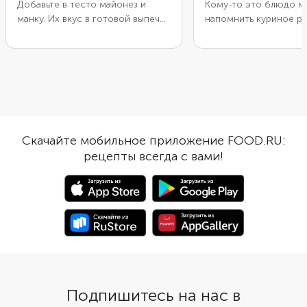
Добавьте в тесто майонез и
Кому-то это блюдо 
манку. Их вкус в готовой выпечке
напомнить куриное ра
не ощущается, но именно они
тонкой корочкой из т
сделают тесто мягким, а
приготовления возьм
готовому изделию не дадут
сковороду, которую
быстро засохнуть. Этот пирог
поставить в духовку. 
требует сытной начинки:
нет, то дополнительн
возьмите карбонад, оливки и
подготовьте жаропр
обжаренный лук.
форму. Чтобы начинка
растеклась, ее нужно
Скачайте мобильное приложение FOOD.RU:
уварить перед запекан
рецепты всегда с вами!
чтобы сэкономить вр
возьмите уже готово
бездрожжевое тесто.
Подпишитесь на нас в