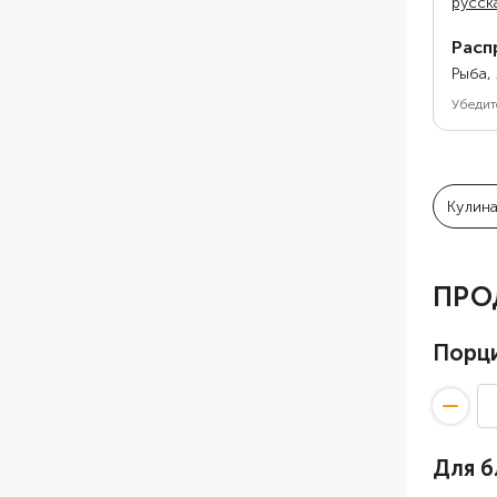
русск
Расп
Рыба,
Убедит
Кулин
ПРО
Порц
Для 