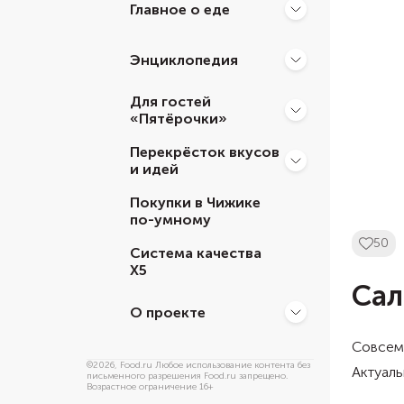
Главное о еде
Энциклопедия
Для гостей
«Пятёрочки»
Перекрёсток вкусов
и идей
Покупки в Чижике
по-умному
50
Система качества
Х5
Сал
О проекте
Совсем 
©
2026
, Food.ru Любое использование контента без
Актуаль
письменного разрешения Food.ru запрещено.
Возрастное ограничение 16+