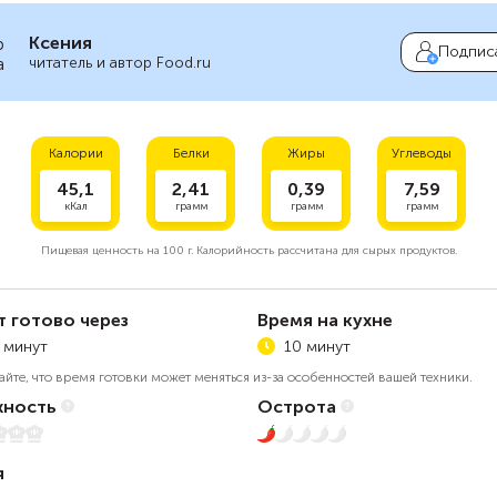
Ксения
Подпис
читатель и автор Food.ru
Калории
Белки
Жиры
Углеводы
45,1
2,41
0,39
7,59
кКал
грамм
грамм
грамм
Пищевая ценность на
100 г.
Калорийность рассчитана для сырых продуктов.
т готово через
Время на кухне
 минут
10 минут
айте, что время готовки может меняться из-за особенностей вашей техники.
ность
Острота
1 из 5
я