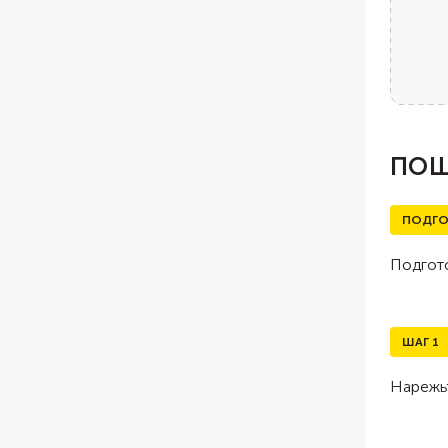
ПОШ
ПОДГО
Подгото
ШАГ
1
Нарежьт