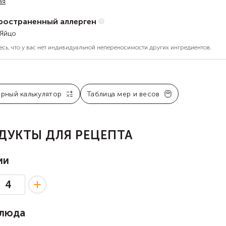
ая
ространенный аллерген
 Яйцо
есь, что у вас нет индивидуальной непереносимости других ингредиентов.
арный калькулятор
Таблица мер и весов
ДУКТЫ ДЛЯ РЕЦЕПТА
ии
блюда