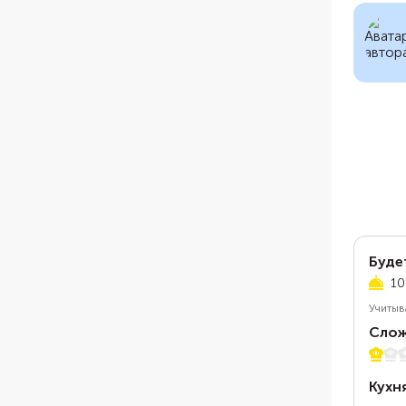
Буде
10
Учитыв
Слож
1 из 5
Кухн