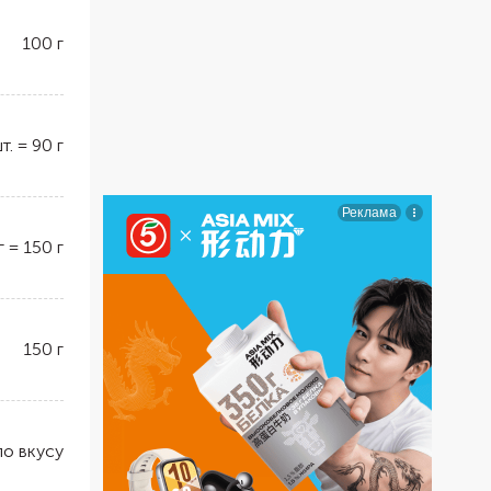
100
г
т.
=
90
г
г
=
150
г
150
г
по вкусу