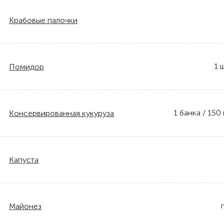
Крабовые палочки
1
ш
Помидор
1
банка / 150 
Консервированная кукуруза
Капуста
Майонез