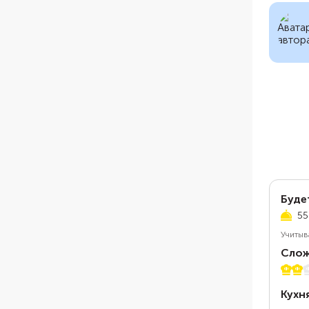
Буде
55
Учитыв
Слож
2 из 
Кухн