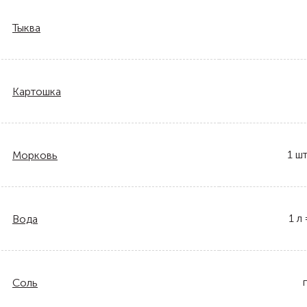
Тыква
Картошка
1
шт
Морковь
1
л
Вода
Соль