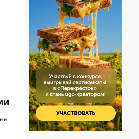
ми
й и