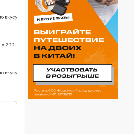
по вкусу
л
=
200
г
по вкусу