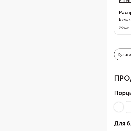
интер
Расп
Белок
Убедит
Кулин
ПРО
Порц
Для 