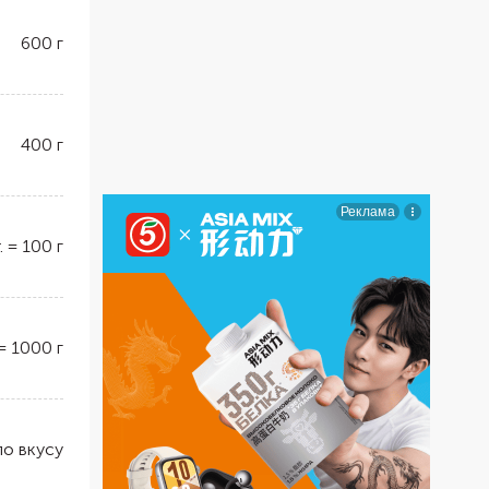
600
г
400
г
.
=
100
г
=
1000
г
по вкусу