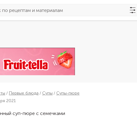
пты
Первые блюда
Супы
Супы-пюре
бря 2021