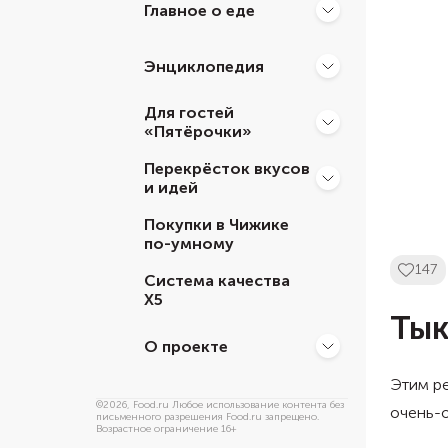
Главное о еде
Энциклопедия
Для гостей
«Пятёрочки»
Перекрёсток вкусов
и идей
Покупки в Чижике
по-умному
147
Система качества
Х5
Тык
О проекте
Этим ре
©
2026
, Food.ru Любое использование контента без
очень-о
письменного разрешения Food.ru запрещено.
Возрастное ограничение 16+