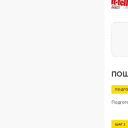
ПОШ
ПОДГО
Подгото
ШАГ
1