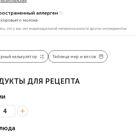
национальная
ространенный аллерген
 коровьего молока
есь, что у вас нет индивидуальной непереносимости других ингредиентов.
арный калькулятор
Таблица мер и весов
ДУКТЫ ДЛЯ РЕЦЕПТА
ии
блюда