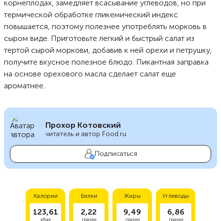
корнеплодах, замедляет всасывание углеводов, но при
термической обработке гликемический индекс
повышается, поэтому полезнее употреблять морковь в
сыром виде. Приготовьте легкий и быстрый салат из
тертой сырой моркови, добавив к ней орехи и петрушку,
получите вкусное полезное блюдо. Пикантная заправка
на основе орехового масла сделает салат еще
ароматнее..
Прохор Котовский
читатель и автор Food.ru
Подписаться
Калории
Белки
Жиры
Углеводы
123,61
2,22
9,49
6,86
кКал
грамм
грамм
грамм