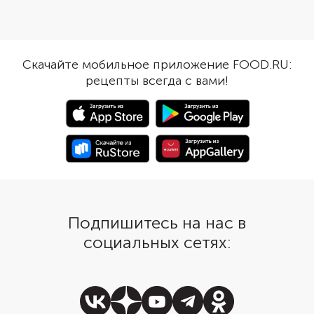
папайю. Кроме соевого в
пикантность, а чеснок
заправку можно добавить
его остринкой. Припр
рыбный или вустерширский
специями, чтобы вкус
соусы. Время приготовления
интереснее. Хорошо 
Скачайте мобильное приложение FOOD.RU:
указано с минимальным
карри, паприка и сме
рецепты всегда с вами!
маринованием.
для корейской морков
Подпишитесь на нас в
социальных сетях: