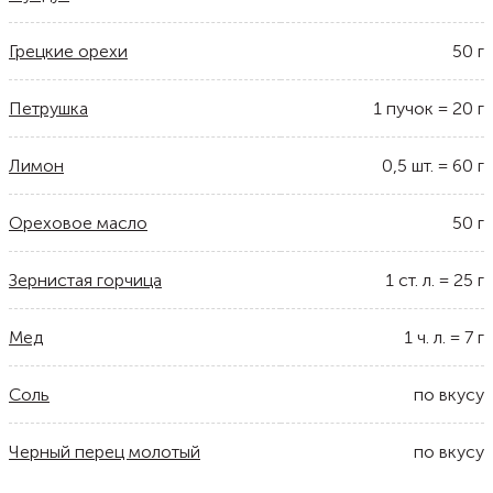
Грецкие орехи
50
г
Петрушка
1
пучок
=
20
г
Лимон
0,5
шт.
=
60
г
Ореховое масло
50
г
Зернистая горчица
1
ст. л.
=
25
г
Мед
1
ч. л.
=
7
г
Соль
по вкусу
Черный перец молотый
по вкусу