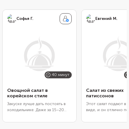
Софья Г.
Евгений М.
40 минут
Овощной салат в
Салат из свежих
корейском стиле
патиссонов
Закуске лучше дать постоять в
Этот салат подают в 
холодильнике. Даже за 15–20
виде, и он отлично п
минут овощи пропитаются
постного ужина. Пат
маринадом и дадут сок. Для
сделает блюдо сытны
сладости в салат иногда кладут
перец придаст чуть с