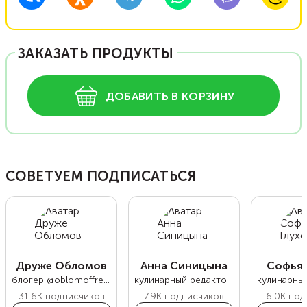
ЗАКАЗАТЬ ПРОДУКТЫ
ДОБАВИТЬ В КОРЗИНУ
СОВЕТУЕМ ПОДПИСАТЬСЯ
Друже Обломов
Анна Синицына
Софья 
блогер @oblomoffrecipe
кулинарный редактор Food.ru
31.6K
подписчиков
7.9K
подписчиков
6.0K
под