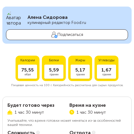
Алена Сидорова
кулинарный редактор Food.ru
Подписаться
Калории
Белки
Жиры
Углеводы
75,55
5,59
5,17
1,67
кКал
грамм
грамм
грамм
Пищевая ценность на
100 г.
Калорийность рассчитана для сырых продуктов.
Будет готово через
Время на кухне
1 час 30 минут
1 час 30 минут
Учитывайте, что время готовки может меняться из-за особенностей
вашей техники.
Сложность
Острота