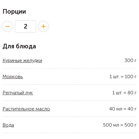
Порции
Для блюда
Куриные желудки
300
г
Морковь
1
шт.
=
100
г
Репчатый лук
1
шт.
=
80
г
Растительное масло
40
мл
=
40
г
Вода
500
мл
=
500
г