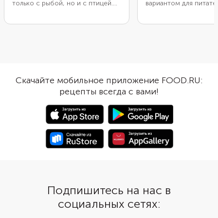
только с рыбой, но и с птицей.
вариантом для питате
Во время жарки его кислота
легкого ужина с высо
помогает мясу быстрее дойти
содержанием белка и
до готовности. Плюс цитрус
минимумом углеводов
хорошо уравновешивает
Но обычные низкоугл
жирность блюда, особенно если
блюда из курицы быс
вы готовите цыпленка с кожей.
надоедают. Попробуй
Желательно взять узбекские
пожарить из куриног
Скачайте мобильное приложение FOOD.RU:
лимоны. У них приятная кислинка
митболы, добавив в м
рецепты всегда с вами!
с легким намеком на сладость.
пряный соус песто с 
Но если под рукой оказался
деликатный лук-шалот
обычный лимон, разбавьте его
итальянские травы. А
апельсином. Вкус блюда станет
пикантные митболы о
мягче, а аромат — насыщеннее.
только выложить на г
пасты орзо с зеленью
и подать с капелькам
песто.
Подпишитесь на нас в
социальных сетях: