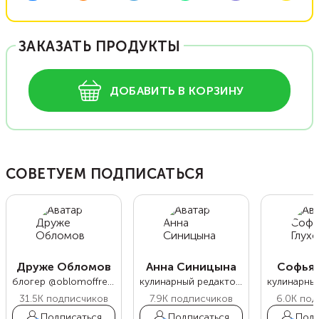
ЗАКАЗАТЬ ПРОДУКТЫ
ДОБАВИТЬ В КОРЗИНУ
СОВЕТУЕМ ПОДПИСАТЬСЯ
Друже Обломов
Анна Синицына
Софья 
блогер @oblomoffrecipe
кулинарный редактор Food.ru
31.5K
подписчиков
7.9K
подписчиков
6.0K
под
Подписаться
Подписаться
Подп