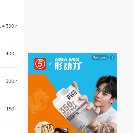
.
=
390
г
400
г
300
г
150
г