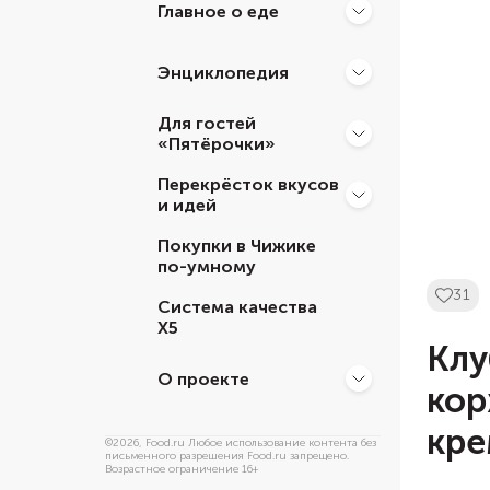
Главное о еде
Энциклопедия
Для гостей
«Пятёрочки»
Перекрёсток вкусов
и идей
Покупки в Чижике
по-умному
31
Система качества
Х5
Клу
О проекте
кор
кр
©
2026
, Food.ru Любое использование контента без
письменного разрешения Food.ru запрещено.
Возрастное ограничение 16+