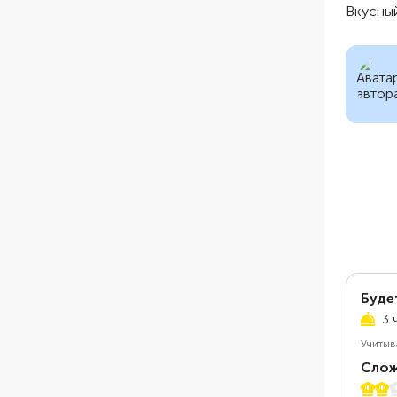
Вкусны
Буде
3 
Учитыв
Слож
2 из 