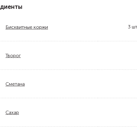
едиенты
3
шт
Бисквитные коржи
Творог
Сметана
Сахар