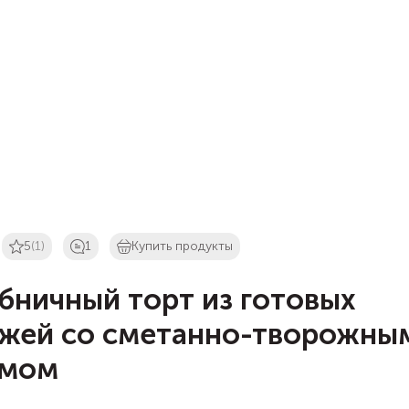
5
(1)
1
Купить продукты
бничный торт из готовых
жей со сметанно-творожны
емом