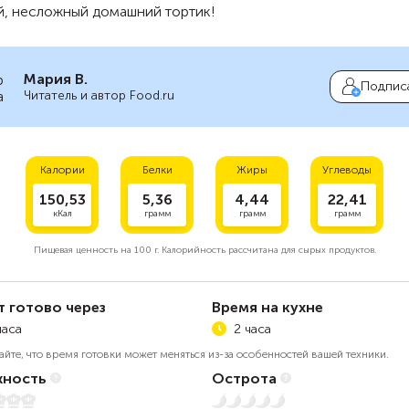
й, несложный домашний тортик!
Мария В.
Подпис
Читатель и автор Food.ru
Калории
Белки
Жиры
Углеводы
150,53
5,36
4,44
22,41
кКал
грамм
грамм
грамм
Пищевая ценность на
100 г.
Калорийность рассчитана для сырых продуктов.
т готово через
Время на кухне
часа
2 часа
айте, что время готовки может меняться из-за особенностей вашей техники.
ность
Острота
5
Нет остроты