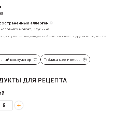
я
ая
ространенный аллерген
 коровьего молока, Клубника
есь, что у вас нет индивидуальной непереносимости других ингредиентов.
арный калькулятор
Таблица мер и весов
ДУКТЫ ДЛЯ РЕЦЕПТА
ий