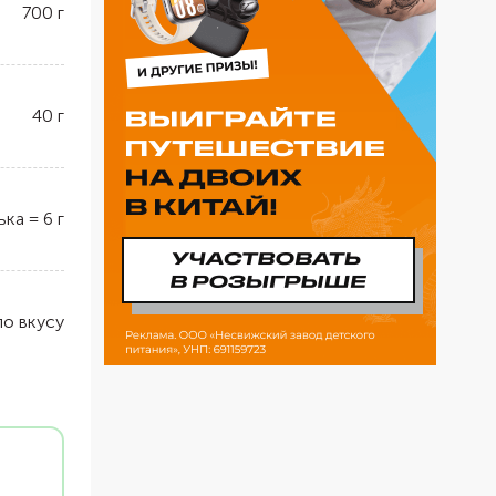
700
г
40
г
ька
=
6
г
по вкусу